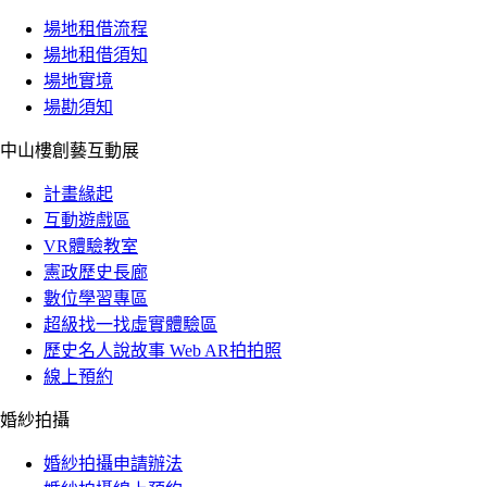
場地租借流程
場地租借須知
場地實境
場勘須知
中山樓創藝互動展
計畫緣起
互動遊戲區
VR體驗教室
憲政歷史長廊
數位學習專區
超級找一找虛實體驗區
歷史名人說故事 Web AR拍拍照
線上預約
婚紗拍攝
婚紗拍攝申請辦法