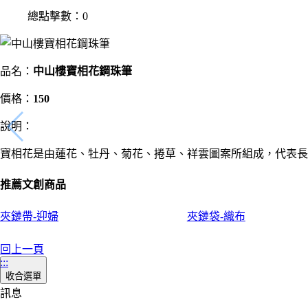
總點擊數：0
品名：
中山樓寶相花鋼珠筆
價格：
150
說明：
寶相花是由蓮花、牡丹、菊花、捲草、祥雲圖案所組成，代表長
推薦文創商品
夾鏈帶-迎婦
夾鏈袋-織布
回上一頁
:::
收合選單
訊息