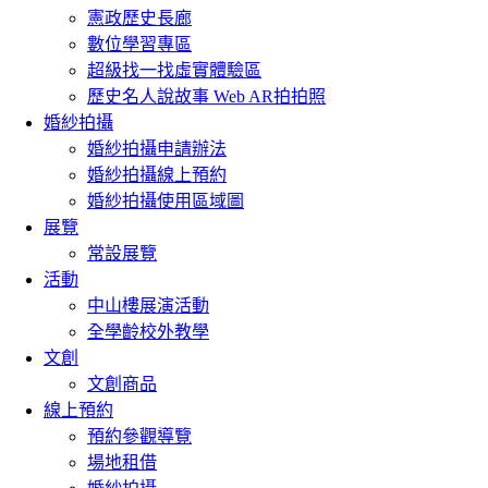
憲政歷史長廊
數位學習專區
超級找一找虛實體驗區
歷史名人說故事 Web AR拍拍照
婚紗拍攝
婚紗拍攝申請辦法
婚紗拍攝線上預約
婚紗拍攝使用區域圖
展覽
常設展覽
活動
中山樓展演活動
全學齡校外教學
文創
文創商品
線上預約
預約參觀導覽
場地租借