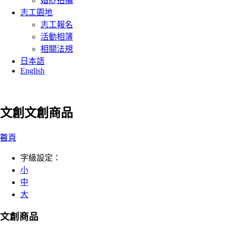
婚紗拍攝
志工園地
志工報名
活動相簿
相關法規
日本語
English
文創
文創商品
:::
首頁
字級設定：
小
中
大
文創商品