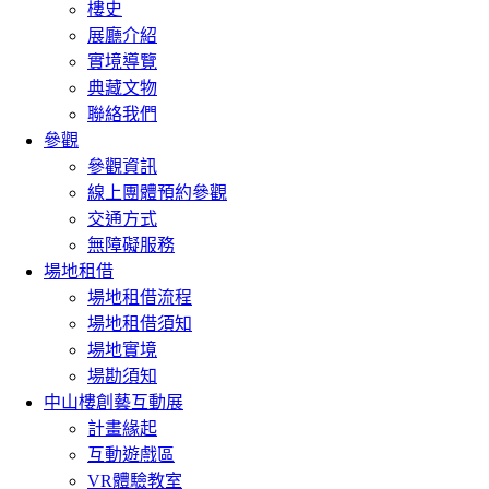
樓史
展廳介紹
實境導覽
典藏文物
聯絡我們
參觀
參觀資訊
線上團體預約參觀
交通方式
無障礙服務
場地租借
場地租借流程
場地租借須知
場地實境
場勘須知
中山樓創藝互動展
計畫緣起
互動遊戲區
VR體驗教室