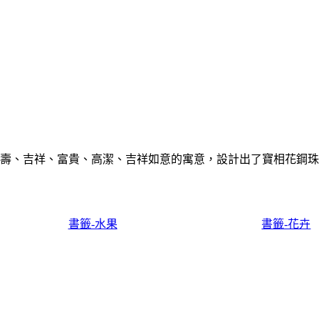
壽、吉祥、富貴、高潔、吉祥如意的寓意，設計出了寶相花鋼珠
書籤-水果
書籤-花卉