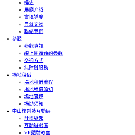
樓史
展廳介紹
實境導覽
典藏文物
聯絡我們
參觀
參觀資訊
線上團體預約參觀
交通方式
無障礙服務
場地租借
場地租借流程
場地租借須知
場地實境
場勘須知
中山樓創藝互動展
計畫緣起
互動遊戲區
VR體驗教室