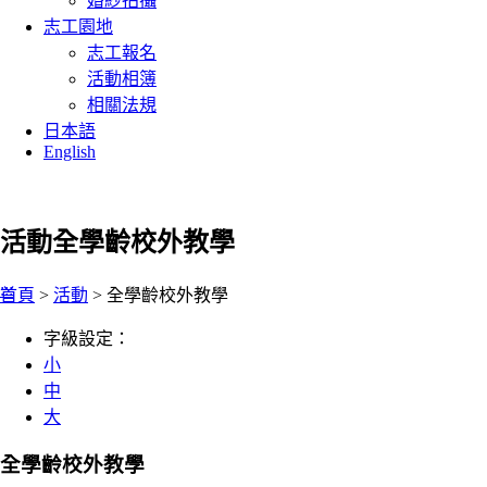
婚紗拍攝
志工園地
志工報名
活動相簿
相關法規
日本語
English
活動
全學齡校外教學
:::
首頁
>
活動
> 全學齡校外教學
字級設定：
小
中
大
全學齡校外教學