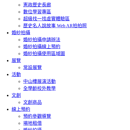
憲政歷史長廊
數位學習專區
超級找一找虛實體驗區
歷史名人說故事 Web AR拍拍照
婚紗拍攝
婚紗拍攝申請辦法
婚紗拍攝線上預約
婚紗拍攝使用區域圖
展覽
常設展覽
活動
中山樓展演活動
全學齡校外教學
文創
文創商品
線上預約
預約參觀導覽
場地租借