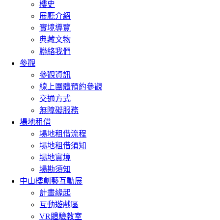
樓史
展廳介紹
實境導覽
典藏文物
聯絡我們
參觀
參觀資訊
線上團體預約參觀
交通方式
無障礙服務
場地租借
場地租借流程
場地租借須知
場地實境
場勘須知
中山樓創藝互動展
計畫緣起
互動遊戲區
VR體驗教室