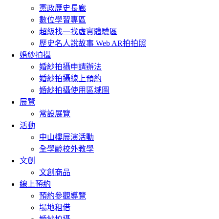
憲政歷史長廊
數位學習專區
超級找一找虛實體驗區
歷史名人說故事 Web AR拍拍照
婚紗拍攝
婚紗拍攝申請辦法
婚紗拍攝線上預約
婚紗拍攝使用區域圖
展覽
常設展覽
活動
中山樓展演活動
全學齡校外教學
文創
文創商品
線上預約
預約參觀導覽
場地租借