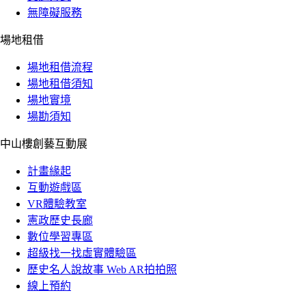
無障礙服務
場地租借
場地租借流程
場地租借須知
場地實境
場勘須知
中山樓創藝互動展
計畫緣起
互動遊戲區
VR體驗教室
憲政歷史長廊
數位學習專區
超級找一找虛實體驗區
歷史名人說故事 Web AR拍拍照
線上預約