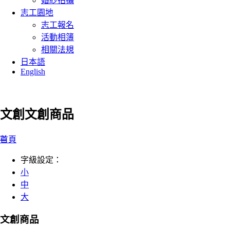
婚紗拍攝
志工園地
志工報名
活動相簿
相關法規
日本語
English
文創
文創商品
:::
首頁
字級設定：
小
中
大
文創商品