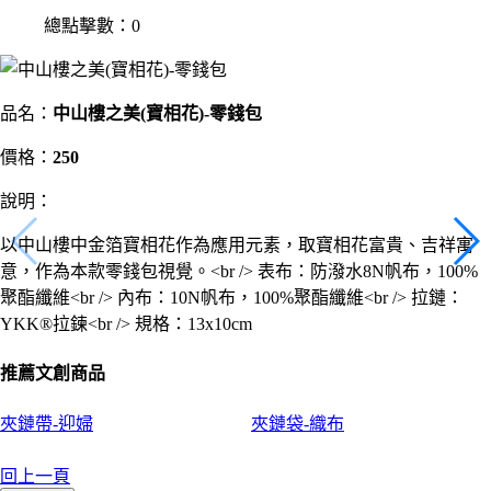
總點擊數：0
品名：
中山樓之美(寶相花)-零錢包
價格：
250
說明：
以中山樓中金箔寶相花作為應用元素，取寶相花富貴、吉祥寓
意，作為本款零錢包視覺。<br /> 表布：防潑水8N帆布，100%
聚酯纖維<br /> 內布：10N帆布，100%聚酯纖維<br /> 拉鏈：
YKK®拉鍊<br /> 規格：13x10cm
推薦文創商品
夾鏈帶-迎婦
夾鏈袋-織布
回上一頁