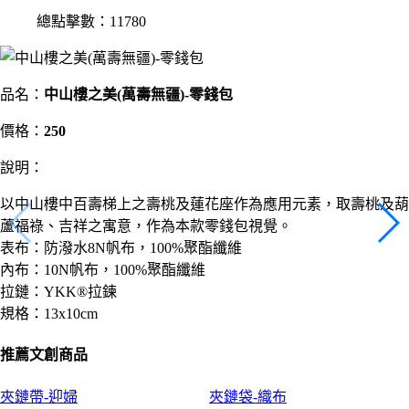
總點擊數：11780
品名：
中山樓之美(萬壽無疆)-零錢包
價格：
250
說明：
以中山樓中百壽梯上之壽桃及蓮花座作為應用元素，取壽桃及葫
蘆福祿、吉祥之寓意，作為本款零錢包視覺。
表布：防潑水8N帆布，100%聚酯纖維
內布：10N帆布，100%聚酯纖維
拉鏈：YKK®拉鍊
規格：13x10cm
推薦文創商品
夾鏈帶-迎婦
夾鏈袋-織布