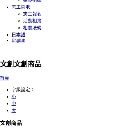
婚紗拍攝
志工園地
志工報名
活動相簿
相關法規
日本語
English
文創
文創商品
:::
首頁
字級設定：
小
中
大
文創商品