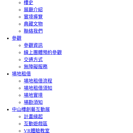
樓史
展廳介紹
實境導覽
典藏文物
聯絡我們
參觀
參觀資訊
線上團體預約參觀
交通方式
無障礙服務
場地租借
場地租借流程
場地租借須知
場地實境
場勘須知
中山樓創藝互動展
計畫緣起
互動遊戲區
VR體驗教室