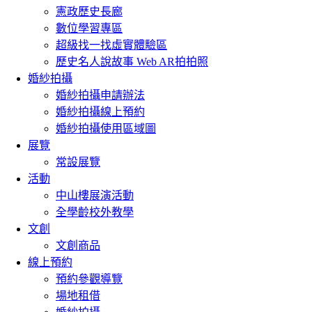
憲政歷史長廊
數位學習專區
超級找一找虛實體驗區
歷史名人說故事 Web AR拍拍照
婚紗拍攝
婚紗拍攝申請辦法
婚紗拍攝線上預約
婚紗拍攝使用區域圖
展覽
常設展覽
活動
中山樓展演活動
全學齡校外教學
文創
文創商品
線上預約
預約參觀導覽
場地租借