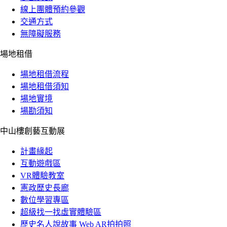
線上團體預約參觀
交通方式
無障礙服務
場地租借
場地租借流程
場地租借須知
場地實境
場勘須知
中山樓創藝互動展
計畫緣起
互動遊戲區
VR體驗教室
憲政歷史長廊
數位學習專區
超級找一找虛實體驗區
歷史名人說故事 Web AR拍拍照