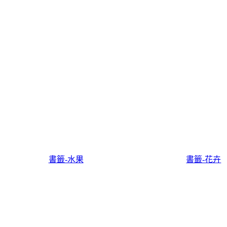
書籤-水果
書籤-花卉