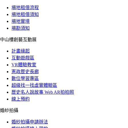
場地租借流程
場地租借須知
場地實境
場勘須知
中山樓創藝互動展
計畫緣起
互動遊戲區
VR體驗教室
憲政歷史長廊
數位學習專區
超級找一找虛實體驗區
歷史名人說故事 Web AR拍拍照
線上預約
婚紗拍攝
婚紗拍攝申請辦法