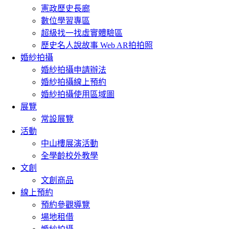
憲政歷史長廊
數位學習專區
超級找一找虛實體驗區
歷史名人說故事 Web AR拍拍照
婚紗拍攝
婚紗拍攝申請辦法
婚紗拍攝線上預約
婚紗拍攝使用區域圖
展覽
常設展覽
活動
中山樓展演活動
全學齡校外教學
文創
文創商品
線上預約
預約參觀導覽
場地租借