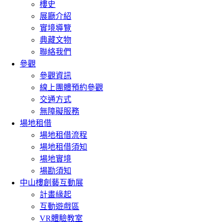
樓史
展廳介紹
實境導覽
典藏文物
聯絡我們
參觀
參觀資訊
線上團體預約參觀
交通方式
無障礙服務
場地租借
場地租借流程
場地租借須知
場地實境
場勘須知
中山樓創藝互動展
計畫緣起
互動遊戲區
VR體驗教室