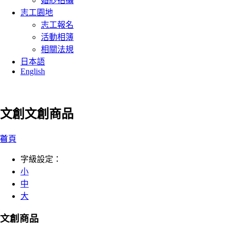
婚紗拍攝
志工園地
志工報名
活動相簿
相關法規
日本語
English
文創
文創商品
:::
首頁
字級設定：
小
中
大
文創商品