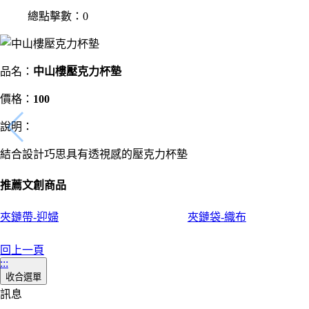
總點擊數：0
品名：
中山樓壓克力杯墊
價格：
100
說明：
結合設計巧思具有透視感的壓克力杯墊
推薦文創商品
夾鏈帶-迎婦
夾鏈袋-織布
回上一頁
:::
收合選單
訊息