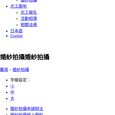
婚紗拍攝
志工園地
志工報名
活動相簿
相關法規
日本語
English
婚紗拍攝
婚紗拍攝
:::
首頁
>
婚紗拍攝
字級設定：
小
中
大
婚紗拍攝申請辦法
婚紗拍攝線上預約