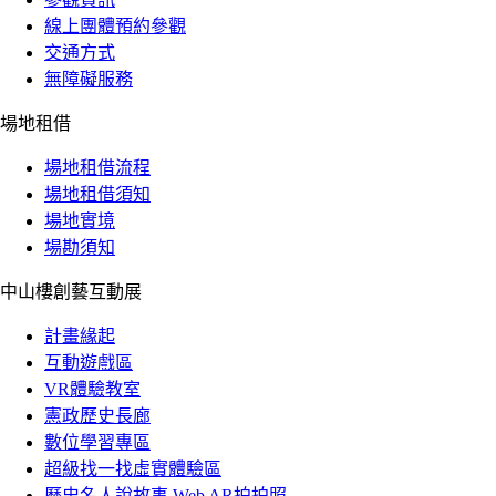
線上團體預約參觀
交通方式
無障礙服務
場地租借
場地租借流程
場地租借須知
場地實境
場勘須知
中山樓創藝互動展
計畫緣起
互動遊戲區
VR體驗教室
憲政歷史長廊
數位學習專區
超級找一找虛實體驗區
歷史名人說故事 Web AR拍拍照