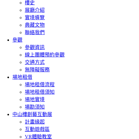
樓史
展廳介紹
實境導覽
典藏文物
聯絡我們
參觀
參觀資訊
線上團體預約參觀
交通方式
無障礙服務
場地租借
場地租借流程
場地租借須知
場地實境
場勘須知
中山樓創藝互動展
計畫緣起
互動遊戲區
VR體驗教室