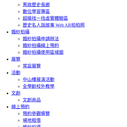
憲政歷史長廊
數位學習專區
超級找一找虛實體驗區
歷史名人說故事 Web AR拍拍照
婚紗拍攝
婚紗拍攝申請辦法
婚紗拍攝線上預約
婚紗拍攝使用區域圖
展覽
常設展覽
活動
中山樓展演活動
全學齡校外教學
文創
文創商品
線上預約
預約參觀導覽
場地租借