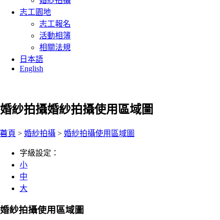
婚紗拍攝
志工園地
志工報名
活動相簿
相關法規
日本語
English
婚紗拍攝
婚紗拍攝使用區域圖
:::
首頁
>
婚紗拍攝
>
婚紗拍攝使用區域圖
字級設定：
小
中
大
婚紗拍攝使用區域圖