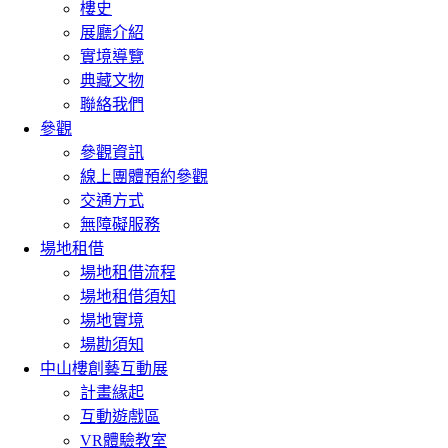
樓史
展廳介紹
實境導覽
典藏文物
聯絡我們
參觀
參觀資訊
線上團體預約參觀
交通方式
無障礙服務
場地租借
場地租借流程
場地租借須知
場地實境
場勘須知
中山樓創藝互動展
計畫緣起
互動遊戲區
VR體驗教室