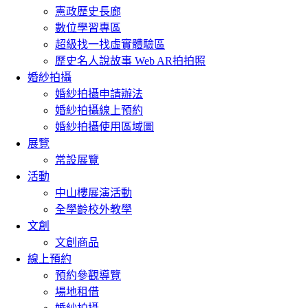
憲政歷史長廊
數位學習專區
超級找一找虛實體驗區
歷史名人說故事 Web AR拍拍照
婚紗拍攝
婚紗拍攝申請辦法
婚紗拍攝線上預約
婚紗拍攝使用區域圖
展覽
常設展覽
活動
中山樓展演活動
全學齡校外教學
文創
文創商品
線上預約
預約參觀導覽
場地租借