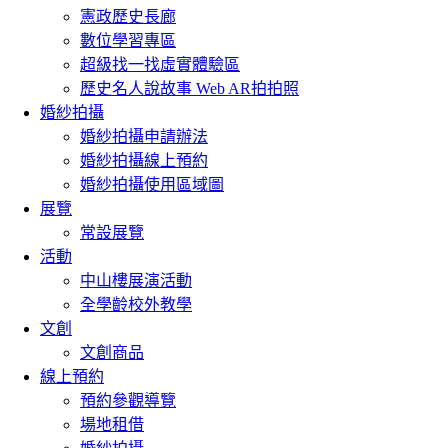
憲政歷史長廊
數位學習專區
超級找一找虛實體驗區
歷史名人說故事 Web AR拍拍照
婚紗拍攝
婚紗拍攝申請辦法
婚紗拍攝線上預約
婚紗拍攝使用區域圖
展覽
常設展覽
活動
中山樓展演活動
全學齡校外教學
文創
文創商品
線上預約
預約參觀導覽
場地租借