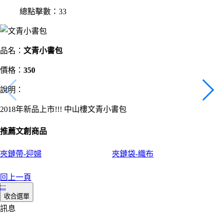
總點擊數：33
品名：
文青小書包
價格：
350
說明：
2018年新品上市!!! 中山樓文青小書包
推薦文創商品
夾鏈帶-迎婦
夾鏈袋-織布
回上一頁
:::
收合選單
訊息