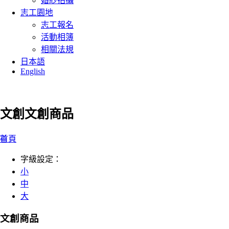
婚紗拍攝
志工園地
志工報名
活動相簿
相關法規
日本語
English
文創
文創商品
:::
首頁
字級設定：
小
中
大
文創商品