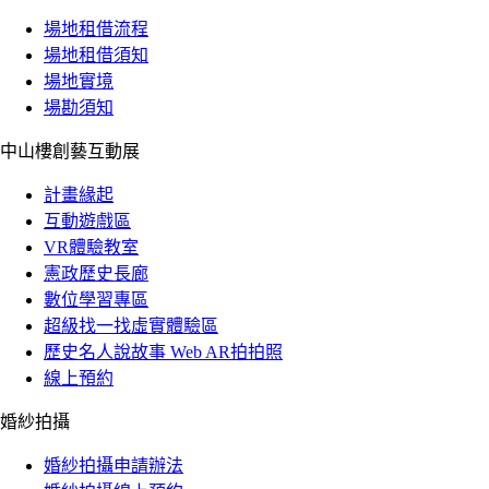
場地租借流程
場地租借須知
場地實境
場勘須知
中山樓創藝互動展
計畫緣起
互動遊戲區
VR體驗教室
憲政歷史長廊
數位學習專區
超級找一找虛實體驗區
歷史名人說故事 Web AR拍拍照
線上預約
婚紗拍攝
婚紗拍攝申請辦法