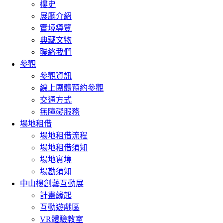
樓史
展廳介紹
實境導覽
典藏文物
聯絡我們
參觀
參觀資訊
線上團體預約參觀
交通方式
無障礙服務
場地租借
場地租借流程
場地租借須知
場地實境
場勘須知
中山樓創藝互動展
計畫緣起
互動遊戲區
VR體驗教室