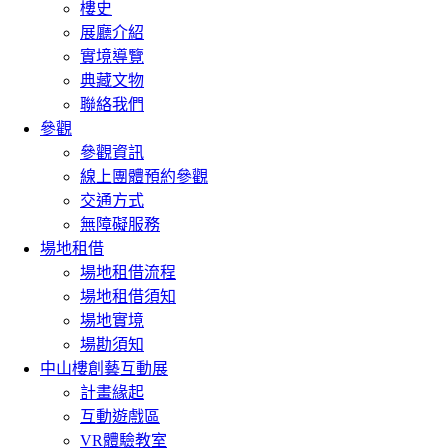
樓史
展廳介紹
實境導覽
典藏文物
聯絡我們
參觀
參觀資訊
線上團體預約參觀
交通方式
無障礙服務
場地租借
場地租借流程
場地租借須知
場地實境
場勘須知
中山樓創藝互動展
計畫緣起
互動遊戲區
VR體驗教室