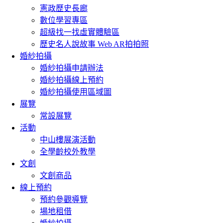
憲政歷史長廊
數位學習專區
超級找一找虛實體驗區
歷史名人說故事 Web AR拍拍照
婚紗拍攝
婚紗拍攝申請辦法
婚紗拍攝線上預約
婚紗拍攝使用區域圖
展覽
常設展覽
活動
中山樓展演活動
全學齡校外教學
文創
文創商品
線上預約
預約參觀導覽
場地租借