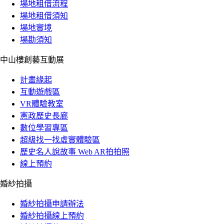
場地租借流程
場地租借須知
場地實境
場勘須知
中山樓創藝互動展
計畫緣起
互動遊戲區
VR體驗教室
憲政歷史長廊
數位學習專區
超級找一找虛實體驗區
歷史名人說故事 Web AR拍拍照
線上預約
婚紗拍攝
婚紗拍攝申請辦法
婚紗拍攝線上預約