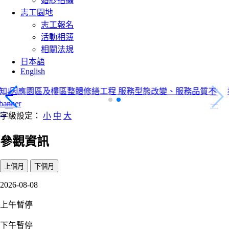
婚紗拍攝
志工園地
志工報名
活動相簿
相關法規
日本語
English
按讚加入粉絲頁banner
上
下
一
一
:::
字級設定：
小
中
大
項
項
參觀資訊
上個月
下個月
2026-08-08
上午暫停
下午暫停