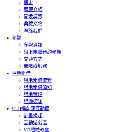
樓史
展廳介紹
實境導覽
典藏文物
聯絡我們
參觀
參觀資訊
線上團體預約參觀
交通方式
無障礙服務
場地租借
場地租借流程
場地租借須知
場地實境
場勘須知
中山樓創藝互動展
計畫緣起
互動遊戲區
VR體驗教室