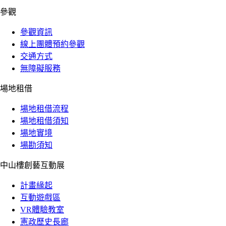
參觀
參觀資訊
線上團體預約參觀
交通方式
無障礙服務
場地租借
場地租借流程
場地租借須知
場地實境
場勘須知
中山樓創藝互動展
計畫緣起
互動遊戲區
VR體驗教室
憲政歷史長廊