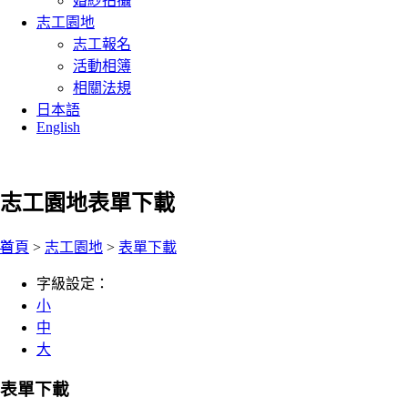
婚紗拍攝
志工園地
志工報名
活動相簿
相關法規
日本語
English
志工園地
表單下載
:::
首頁
>
志工園地
>
表單下載
字級設定：
小
中
大
表單下載