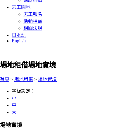
婚紗拍攝
志工園地
志工報名
活動相簿
相關法規
日本語
English
場地租借
場地實境
:::
首頁
>
場地租借
>
場地實境
字級設定：
小
中
大
場地實境