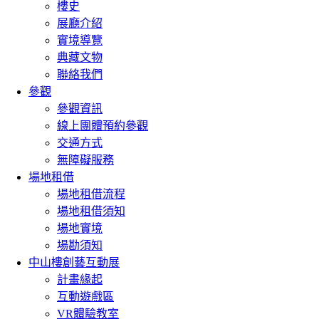
樓史
展廳介紹
實境導覽
典藏文物
聯絡我們
參觀
參觀資訊
線上團體預約參觀
交通方式
無障礙服務
場地租借
場地租借流程
場地租借須知
場地實境
場勘須知
中山樓創藝互動展
計畫緣起
互動遊戲區
VR體驗教室