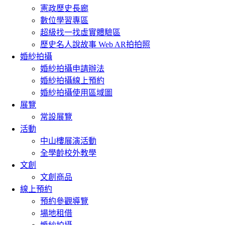
憲政歷史長廊
數位學習專區
超級找一找虛實體驗區
歷史名人說故事 Web AR拍拍照
婚紗拍攝
婚紗拍攝申請辦法
婚紗拍攝線上預約
婚紗拍攝使用區域圖
展覽
常設展覽
活動
中山樓展演活動
全學齡校外教學
文創
文創商品
線上預約
預約參觀導覽
場地租借