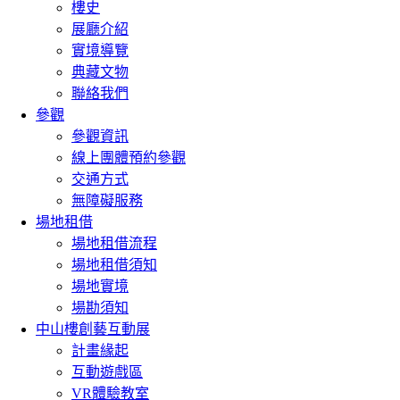
樓史
展廳介紹
實境導覽
典藏文物
聯絡我們
參觀
參觀資訊
線上團體預約參觀
交通方式
無障礙服務
場地租借
場地租借流程
場地租借須知
場地實境
場勘須知
中山樓創藝互動展
計畫緣起
互動遊戲區
VR體驗教室