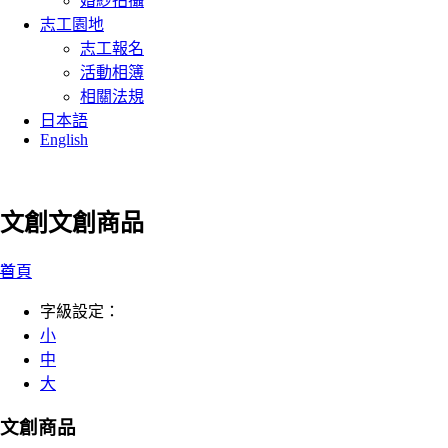
婚紗拍攝
志工園地
志工報名
活動相簿
相關法規
日本語
English
文創
文創商品
:::
首頁
字級設定：
小
中
大
文創商品