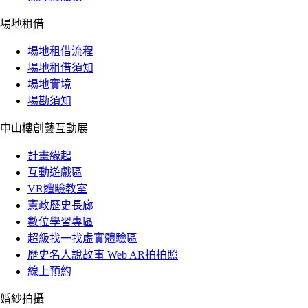
場地租借
場地租借流程
場地租借須知
場地實境
場勘須知
中山樓創藝互動展
計畫緣起
互動遊戲區
VR體驗教室
憲政歷史長廊
數位學習專區
超級找一找虛實體驗區
歷史名人說故事 Web AR拍拍照
線上預約
婚紗拍攝