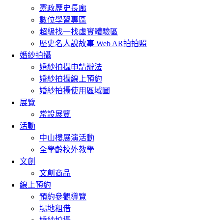
憲政歷史長廊
數位學習專區
超級找一找虛實體驗區
歷史名人說故事 Web AR拍拍照
婚紗拍攝
婚紗拍攝申請辦法
婚紗拍攝線上預約
婚紗拍攝使用區域圖
展覽
常設展覽
活動
中山樓展演活動
全學齡校外教學
文創
文創商品
線上預約
預約參觀導覽
場地租借