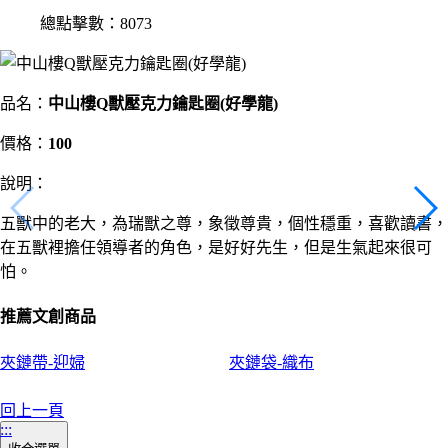
總點擊數：8073
品名：
中山樓Q獸壓克力鑰匙圈(好學龍)
價格：
100
說明：
五獸中的老大，為瑞獸之尊，象徵尊貴，個性穩重，喜歡讀書，
在五獸裡擔任領導者的角色，是好好先生，但是生氣起來很可
怕。
推薦文創商品
夾鏈帶-迎婦
夾鏈袋-織布
回上一頁
:::