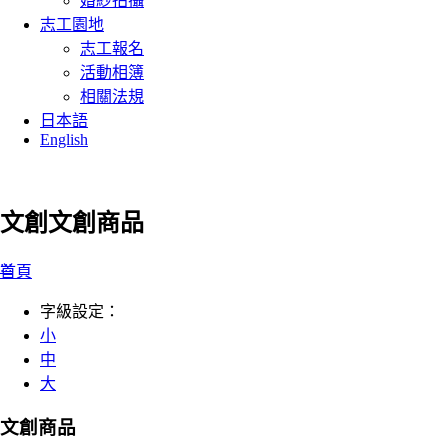
婚紗拍攝
志工園地
志工報名
活動相簿
相關法規
日本語
English
文創
文創商品
:::
首頁
字級設定：
小
中
大
文創商品