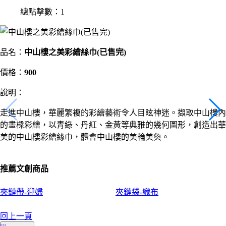
總點擊數：1
品名：
中山樓之美彩繪絲巾(已售完)
價格：
900
說明：
走進中山樓，華麗繁複的彩繪藝術令人目眩神迷。擷取中山樓內
的畫樑彩繪，以青綠、丹紅、金黃等典雅的幾何圖形，創造出華
美的中山樓彩繪絲巾，體會中山樓的美輪美奐。
推薦文創商品
夾鏈帶-迎婦
夾鏈袋-織布
回上一頁
:::