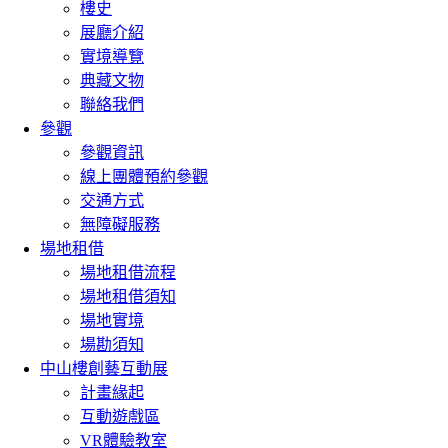
樓史
展廳介紹
實境導覽
典藏文物
聯絡我們
參觀
參觀資訊
線上團體預約參觀
交通方式
無障礙服務
場地租借
場地租借流程
場地租借須知
場地實境
場勘須知
中山樓創藝互動展
計畫緣起
互動遊戲區
VR體驗教室