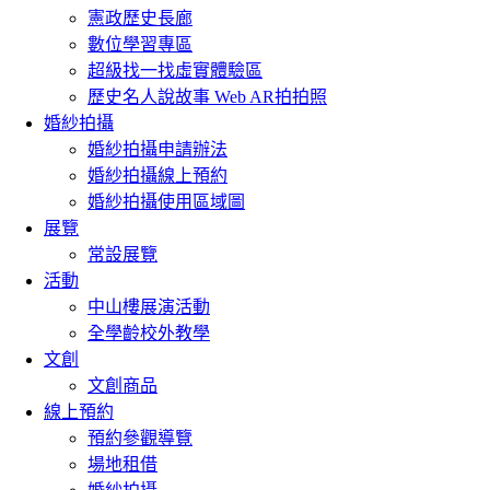
憲政歷史長廊
數位學習專區
超級找一找虛實體驗區
歷史名人說故事 Web AR拍拍照
婚紗拍攝
婚紗拍攝申請辦法
婚紗拍攝線上預約
婚紗拍攝使用區域圖
展覽
常設展覽
活動
中山樓展演活動
全學齡校外教學
文創
文創商品
線上預約
預約參觀導覽
場地租借