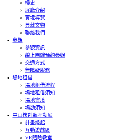
樓史
展廳介紹
實境導覽
典藏文物
聯絡我們
參觀
參觀資訊
線上團體預約參觀
交通方式
無障礙服務
場地租借
場地租借流程
場地租借須知
場地實境
場勘須知
中山樓創藝互動展
計畫緣起
互動遊戲區
VR體驗教室