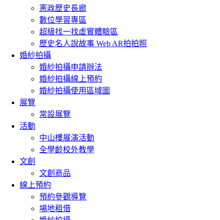
憲政歷史長廊
數位學習專區
超級找一找虛實體驗區
歷史名人說故事 Web AR拍拍照
婚紗拍攝
婚紗拍攝申請辦法
婚紗拍攝線上預約
婚紗拍攝使用區域圖
展覽
常設展覽
活動
中山樓展演活動
全學齡校外教學
文創
文創商品
線上預約
預約參觀導覽
場地租借