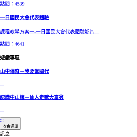
點閱：4539
一日國民大會代表體驗
課程教學方案一-一日國民大會代表體驗影片 ...
點閱：4641
遊戲專區
山中傳奇－我要當國代
...
認識中山樓－仙人走獸大富翁
...
:::
收合選單
訊息