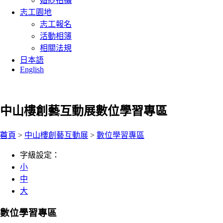
婚紗拍攝
志工園地
志工報名
活動相簿
相關法規
日本語
English
中山樓創藝互動展
數位學習專區
:::
首頁
>
中山樓創藝互動展
>
數位學習專區
字級設定：
小
中
大
數位學習專區