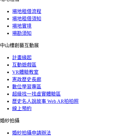
場地租借流程
場地租借須知
場地實境
場勘須知
中山樓創藝互動展
計畫緣起
互動遊戲區
VR體驗教室
憲政歷史長廊
數位學習專區
超級找一找虛實體驗區
歷史名人說故事 Web AR拍拍照
線上預約
婚紗拍攝
婚紗拍攝申請辦法