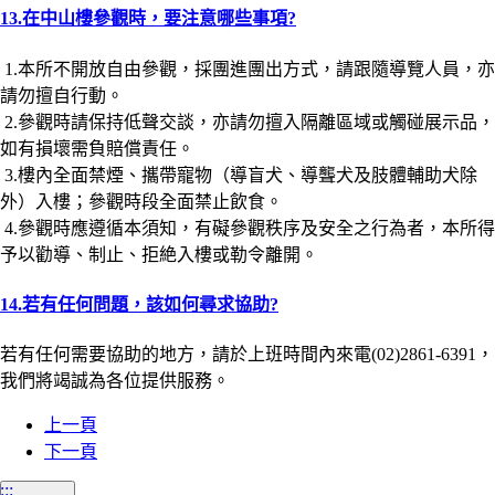
13.在中山樓參觀時，要注意哪些事項?
1.本所不開放自由參觀，採團進團出方式，請跟隨導覽人員，亦
請勿擅自行動。
2.參觀時請保持低聲交談，亦請勿擅入隔離區域或觸碰展示品，
如有損壞需負賠償責任。
3.樓內全面禁煙、攜帶寵物（導盲犬、導聾犬及肢體輔助犬除
外）入樓；參觀時段全面禁止飲食。
4.參觀時應遵循本須知，有礙參觀秩序及安全之行為者，本所得
予以勸導、制止、拒絶入樓或勒令離開。
14.若有任何問題，該如何尋求協助?
若有任何需要協助的地方，請於上班時間內來電(02)2861-6391，
我們將竭誠為各位提供服務。
上一頁
下一頁
:::