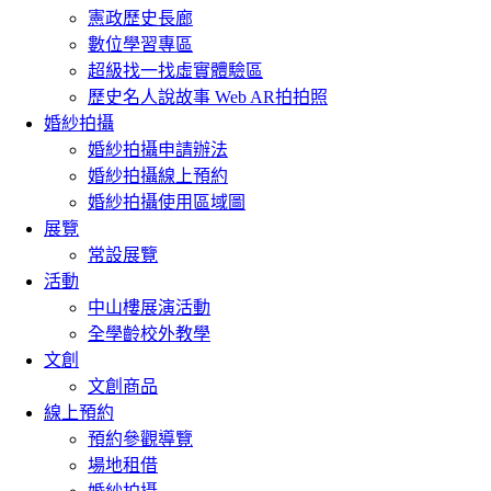
憲政歷史長廊
數位學習專區
超級找一找虛實體驗區
歷史名人說故事 Web AR拍拍照
婚紗拍攝
婚紗拍攝申請辦法
婚紗拍攝線上預約
婚紗拍攝使用區域圖
展覽
常設展覽
活動
中山樓展演活動
全學齡校外教學
文創
文創商品
線上預約
預約參觀導覽
場地租借