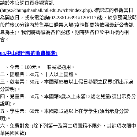
請於本官網首頁參觀資訊
(https://chungshanhall.ntl.edu.tw/cht/index.php), 確認您的參觀當日
為開放日，或來電洽詢(02-2861-6391#120/117)後，於參觀開放時
段前後10分鐘內於售票口購票入場(疫情期間請依照最新公告訊
息為主)，我們將竭誠為各位服務，期待與各位於中山樓內相
會。
04.中山樓門票的收費標準?
一、全票：100元。一般民眾適用。
二、團體票：80元。十人以上團體。
三、敬老票：50元。本國籍65歲以上假日參觀之民眾(須出示身
分證明)。
四、兒童票: 50元。本國籍6歲以上未滿12歲之兒童(須出示身分
證明)。
五、學生票: 60元。本國籍12歲以上在學學生(須出示身分證
明)。
六、免費對象: (除下列第一及第二項國籍不限外，其餘項次限中
華民國國籍)