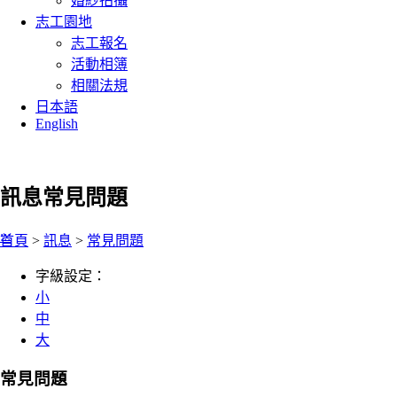
婚紗拍攝
志工園地
志工報名
活動相簿
相關法規
日本語
English
訊息
常見問題
:::
首頁
>
訊息
>
常見問題
字級設定：
小
中
大
常見問題