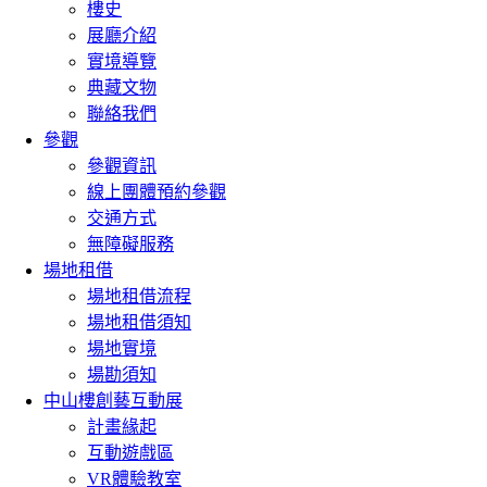
樓史
展廳介紹
實境導覽
典藏文物
聯絡我們
參觀
參觀資訊
線上團體預約參觀
交通方式
無障礙服務
場地租借
場地租借流程
場地租借須知
場地實境
場勘須知
中山樓創藝互動展
計畫緣起
互動遊戲區
VR體驗教室