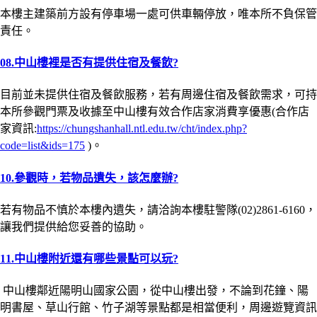
本樓主建築前方設有停車場一處可供車輛停放，唯本所不負保管
責任。
08.中山樓裡是否有提供住宿及餐飲?
目前並未提供住宿及餐飲服務，若有周邊住宿及餐飲需求，可持
本所參觀門票及收據至中山樓有效合作店家消費享優惠(合作店
家資訊:
https://chungshanhall.ntl.edu.tw/cht/index.php?
code=list&ids=175
)。
10.參觀時，若物品遺失，該怎麼辦?
若有物品不慎於本樓內遺失，請洽詢本樓駐警隊(02)2861-6160，
讓我們提供給您妥善的協助。
11.中山樓附近還有哪些景點可以玩?
中山樓鄰近陽明山國家公園，從中山樓出發，不論到花鐘、陽
明書屋、草山行館、竹子湖等景點都是相當便利，周邊遊覽資訊