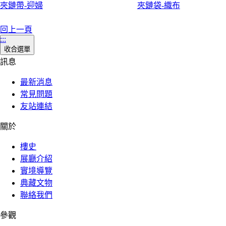
夾鏈帶-迎婦
夾鏈袋-織布
回上一頁
:::
收合選單
訊息
最新消息
常見問題
友站連結
關於
樓史
展廳介紹
實境導覽
典藏文物
聯絡我們
參觀