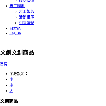
婚紗拍攝
志工園地
志工報名
活動相簿
相關法規
日本語
English
文創
文創商品
:::
首頁
字級設定：
小
中
大
文創商品