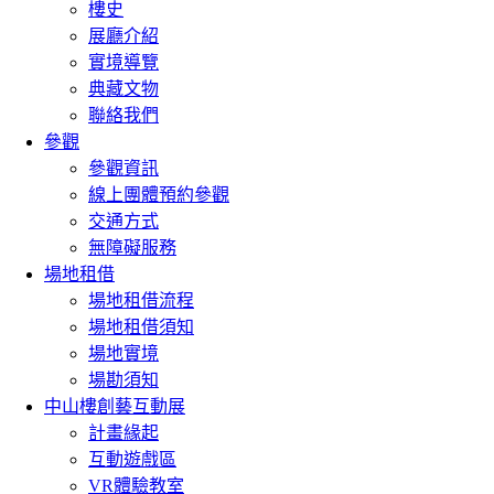
樓史
展廳介紹
實境導覽
典藏文物
聯絡我們
參觀
參觀資訊
線上團體預約參觀
交通方式
無障礙服務
場地租借
場地租借流程
場地租借須知
場地實境
場勘須知
中山樓創藝互動展
計畫緣起
互動遊戲區
VR體驗教室