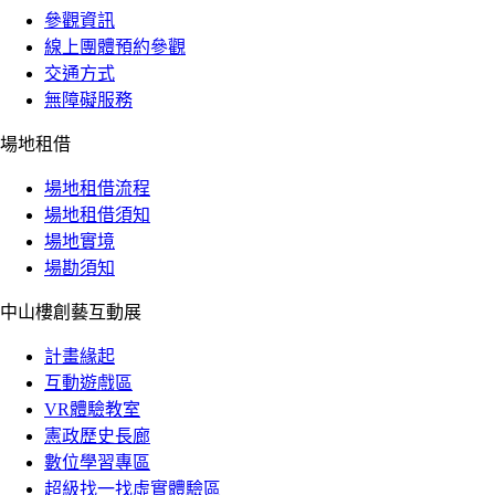
參觀資訊
線上團體預約參觀
交通方式
無障礙服務
場地租借
場地租借流程
場地租借須知
場地實境
場勘須知
中山樓創藝互動展
計畫緣起
互動遊戲區
VR體驗教室
憲政歷史長廊
數位學習專區
超級找一找虛實體驗區