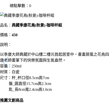
總點擊數：0
品名：
典藏季康花鳥(秋景)-咖啡杯組
價格：
450
說明：
以季康大師典藏於中山樓二樓元首起居室中，書畫屏風之花鳥四
康老師畫筆下的快樂氛圍與生氣盎然。
容量：250ml
材質：白瓷
尺寸：杯_杯口徑8.5cm高7cm
盤_圓直徑15.7cm高2.3cm
匙_長8cm寬2.4cm高1.6cm
推薦文創商品