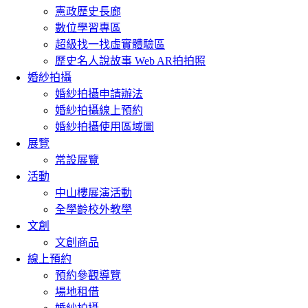
憲政歷史長廊
數位學習專區
超級找一找虛實體驗區
歷史名人說故事 Web AR拍拍照
婚紗拍攝
婚紗拍攝申請辦法
婚紗拍攝線上預約
婚紗拍攝使用區域圖
展覽
常設展覽
活動
中山樓展演活動
全學齡校外教學
文創
文創商品
線上預約
預約參觀導覽
場地租借