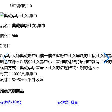
總點擊數：0
品名：
典藏季康仕女-絲巾
價格：
900
說明：
以季康大師典藏於中山樓一樓會客廳中仕女屏風的上段仕女圖為
創意來源。以端桃仕女為中心，畫作取樣維持原作中斜角半邊的
構圖方式，典藏季康畫筆下仕女的清麗雅致、婉約迷人。
材質：100%真絲絲巾
尺寸：52*52cm 平針收邊
推薦文創商品
夾鏈帶-迎婦
夾鏈袋-織布