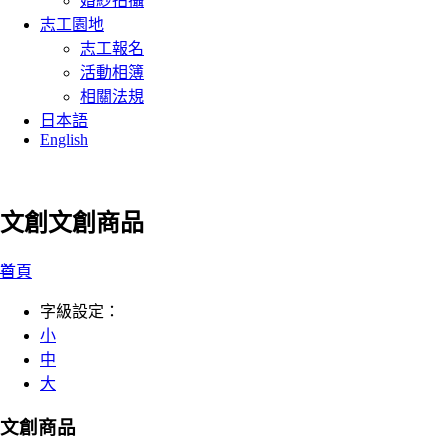
婚紗拍攝
志工園地
志工報名
活動相簿
相關法規
日本語
English
文創
文創商品
:::
首頁
字級設定：
小
中
大
文創商品