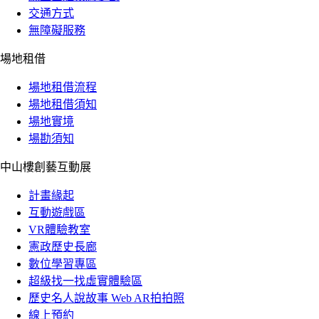
交通方式
無障礙服務
場地租借
場地租借流程
場地租借須知
場地實境
場勘須知
中山樓創藝互動展
計畫緣起
互動遊戲區
VR體驗教室
憲政歷史長廊
數位學習專區
超級找一找虛實體驗區
歷史名人說故事 Web AR拍拍照
線上預約