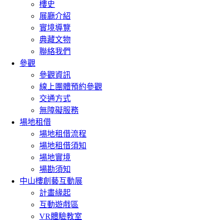
樓史
展廳介紹
實境導覽
典藏文物
聯絡我們
參觀
參觀資訊
線上團體預約參觀
交通方式
無障礙服務
場地租借
場地租借流程
場地租借須知
場地實境
場勘須知
中山樓創藝互動展
計畫緣起
互動遊戲區
VR體驗教室