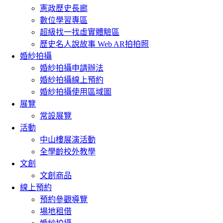
憲政歷史長廊
數位學習專區
超級找一找虛實體驗區
歷史名人說故事 Web AR拍拍照
婚紗拍攝
婚紗拍攝申請辦法
婚紗拍攝線上預約
婚紗拍攝使用區域圖
展覽
常設展覽
活動
中山樓展演活動
全學齡校外教學
文創
文創商品
線上預約
預約參觀導覽
場地租借