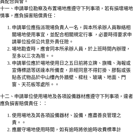
員配合與會。
十一、申請單位勘察及布置場地應遵守下列事項，若有損壞場地
情事，應負損害賠償責任：
申請單位應指派現場負責人一名，與本所承辦人員聯絡相
關場地使用事宜，並配合相關規定行事 ，必要時得要求申
請單位投保公共意外責任險。
場地勘查時，應會同本所承辦人員，於上班時間內辦理，
至多以三次為限。。
申請單位應於場地使用日之五日前將立牌、旗幟、海報或
宣傳標語等送達本所備查，非經同意不得釘掛、膠黏或張
貼各式物品於中山樓內外牆壁、樑柱、玻璃、地面、門
窗、天花板等處所。。
十二、申請單位使用場地及各項設備器材應遵守下列事項，違者
應負損害賠償責任：：
使用場地及其各項設備器材、設備，應盡善良管理之
責。。
應嚴守場地使用時間，如有逾時將依逾時收費標準計