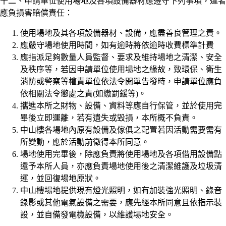
十二、申請單位使用場地及各項設備器材應遵守下列事項，違者
應負損害賠償責任：
使用場地及其各項設備器材、設備，應盡善良管理之責。
應嚴守場地使用時間，如有逾時將依逾時收費標準計費
應指派足夠數量人員監督、要求及維持場地之清潔、安全
及秩序等，若因申請單位使用場地之緣故，致環保、衛生
消防或警察等權責單位依法令開單告發時，申請單位應負
依相關法令懲處之責(如繳罰鍰等)。
攜進本所之財物、設備、資料等應自行保管，並於使用完
畢後立即運離，若有遺失或毀損，本所概不負責。
中山樓各場地內原有設備及傢俱之配置若因活動需要需有
所變動，應於活動前徵得本所同意。
場地使用完畢後，除應負責將使用場地及各項借用設備點
還予本所人員，亦應負責場地使用後之清潔維護及垃圾清
運，並回復場地原狀。
中山樓場地提供現有燈光照明，如有加裝強光照明、錄音
錄影或其他電氣設備之需要，應先經本所同意且依指示裝
設，並自備發電機設備，以維護場地安全。