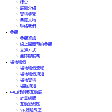
樓史
展廳介紹
實境導覽
典藏文物
聯絡我們
參觀
參觀資訊
線上團體預約參觀
交通方式
無障礙服務
場地租借
場地租借流程
場地租借須知
場地實境
場勘須知
中山樓創藝互動展
計畫緣起
互動遊戲區
VR體驗教室