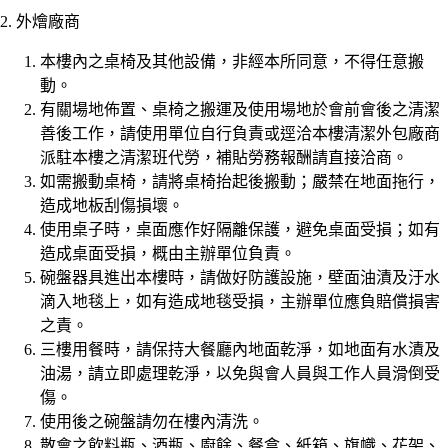
2. 外燴廠商
本樓內之桌椅及其他設備，非經本所同意，不得任意搬
動。
有關場地佈置、桌椅之搬運及使用場地於會前會後之清潔
善後工作，請使用單位自行負責或逕洽本樓清潔外包廠商
派駐本樓之清潔班代勞，補貼勞務報酬請直接洽商。
如需搬動桌椅，請將桌椅抬起後搬動；嚴禁在地面拖行，
造成地板刮傷損壞。
使用桌子時，桌面應作好隔離保護，避免桌面受損；如有
造成桌面受損，概由主辦單位負責。
碗盤器具進出本樓時，請做好防護設施，壁面油漬及汙水
滴入地毯上，如有造成地毯受損，主辦單位應負賠償損害
之責。
三樓用餐時，請保持大餐廳內地面乾淨，如地面有水漬及
油湯，請立即處理乾淨，以免與會人員與工作人員滑倒受
傷。
使用後之碗盤請勿在樓內清洗。
散會之飲料瓶、酒瓶、廚餘、餐盒、紙箱、旗幟、花架、