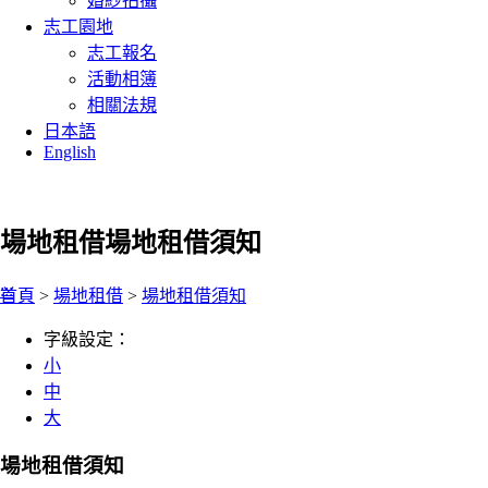
婚紗拍攝
志工園地
志工報名
活動相簿
相關法規
日本語
English
場地租借
場地租借須知
:::
首頁
>
場地租借
>
場地租借須知
字級設定：
小
中
大
場地租借須知