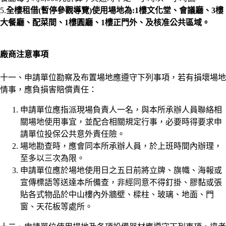
5.
全樓租借(暫停參觀導覽)使用場地為:1樓文化堂、會議廳、3樓
大餐廳、配菜間、1樓圓廳、1樓正門外、及核准公共區域。
廠商注意事項
十一、申請單位勘察及布置場地應遵守下列事項，若有損壞場地
情事，應負損害賠償責任：
申請單位應指派現場負責人一名，與本所承辦人員聯絡相
關場地使用事宜，並配合相關規定行事，必要時得要求申
請單位投保公共意外責任險。
場地勘查時，應會同本所承辦人員，於上班時間內辦理，
至多以三次為限。
申請單位應於場地使用日之五日前將立牌、旗幟、海報或
宣傳標語等送達本所備查，非經同意不得釘掛、膠黏或張
貼各式物品於中山樓內外牆壁、樑柱、玻璃、地面、門
窗、天花板等處所。