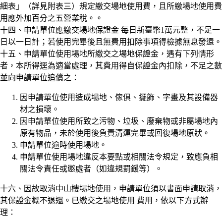
細表」（詳見附表三）規定繳交場地使用費，且所繳場地使用費
用應外加百分之五營業稅。。
十四、申請單位應繳交場地保證金 每日新臺幣1萬元整，不足一
日以一日計；若使用完畢後且無費用扣除事項得檢據無息發還。
十五、申請單位使用場地所繳交之場地保證金，遇有下列情形
者，本所得逕為適當處理，其費用得自保證金內扣除，不足之數
並向申請單位追償之：
因申請單位使用造成場地、傢俱、擺飾、字畫及其設備器
材之損壞。
因申請單位使用所致之污物、垃圾、廢棄物或非屬場地內
原有物品，未於使用後負責清運完畢或回復場地原狀。
申請單位逾時使用場地。
申請單位使用場地違反本要點或相關法令規定，致應負相
關法令責任或懲處者（如違規罰鍰等）。
十六、因故取消中山樓場地使用，申請單位須以書面申請取消，
其保證金概不退還。已繳交之場地使用 費用，依以下方式辦
理：