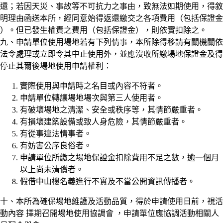
還；若因天災、事故等不可抗力之事由，致無法如期使用，得敘
明理由函送本所，經同意始得返還繳交之各項費用（包括保證金
）。但已發生權責之費用（包括保證金），則依實扣除之。
九、申請單位使用場地若有下列情事，本所除得移請有關機關依
法令處理或立即令其中止使用外，並應沒收所繳場地保證金及得
停止其爾後場地使用申請權利：
實際使用與申請時之名目或內容不符者。
申請單位轉讓場地場次與第三人使用者。
有破壞場地之清潔、安全或秩序等，其情節嚴重者。
有損壞建築設備或致人身危險，其情節嚴重者。
有從事違法情事者。
有妨害公序良俗者。
申請單位所繳之場地保證金扣除費用不足之數，逾一個月
以上尚未清償者。
假借中山樓名義進行不實及不當公開資訊傳播者。
十、本所為確保場地維護及活動品質，得於申請使用日前，視活
動內容 擇期召開場地使用協調會 ，申請單位應協調活動相關人