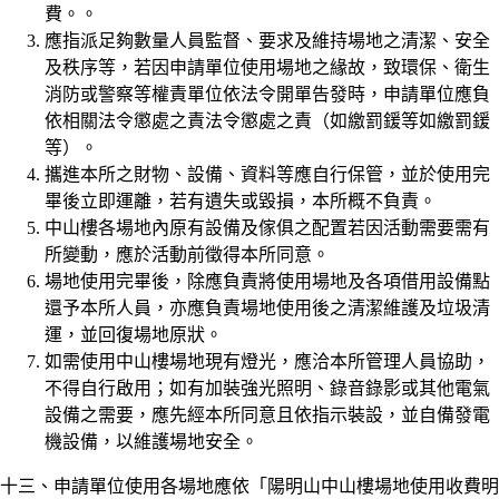
費。。
應指派足夠數量人員監督、要求及維持場地之清潔、安全
及秩序等，若因申請單位使用場地之緣故，致環保、衛生
消防或警察等權責單位依法令開單告發時，申請單位應負
依相關法令懲處之責法令懲處之責（如繳罰鍰等如繳罰鍰
等）。
攜進本所之財物、設備、資料等應自行保管，並於使用完
畢後立即運離，若有遺失或毀損，本所概不負責。
中山樓各場地內原有設備及傢俱之配置若因活動需要需有
所變動，應於活動前徵得本所同意。
場地使用完畢後，除應負責將使用場地及各項借用設備點
還予本所人員，亦應負責場地使用後之清潔維護及垃圾清
運，並回復場地原狀。
如需使用中山樓場地現有燈光，應洽本所管理人員協助，
不得自行啟用；如有加裝強光照明、錄音錄影或其他電氣
設備之需要，應先經本所同意且依指示裝設，並自備發電
機設備，以維護場地安全。
十三、申請單位使用各場地應依「陽明山中山樓場地使用收費明