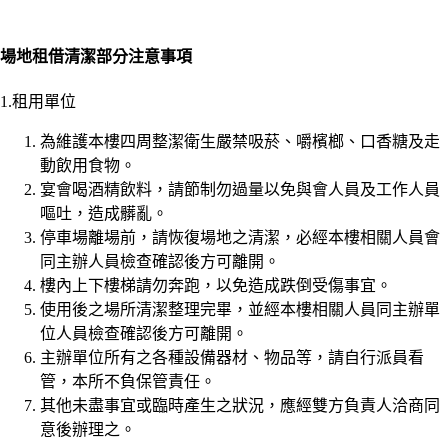
場地租借清潔部分注意事項
1.租用單位
為維護本樓四周整潔衛生嚴禁吸菸、嚼檳榔、口香糖及走
動飲用食物。
宴會喝酒精飲料，請節制勿過量以免與會人員及工作人員
嘔吐，造成髒亂。
停車場離場前，請恢復場地之清潔，必經本樓相關人員會
同主辦人員檢查確認後方可離開。
樓內上下樓梯請勿奔跑，以免造成跌倒受傷事宜。
使用後之場所清潔整理完畢，並經本樓相關人員同主辦單
位人員檢查確認後方可離開。
主辦單位所有之各種設備器材、物品等，請自行派員看
管，本所不負保管責任。
其他未盡事宜或臨時產生之狀況，應經雙方負責人洽商同
意後辦理之。