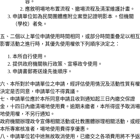
容。
應敘明場地布置流程、撤場流程及清潔維護計畫。
申請單位如為民間團體應附立案登記證明影本 。但機關
（學校）者免。
五、二個以上單位申請使用時間相同，或部分時間重疊足以相互
影響活動之進行時，其優先使用權依下列順序決定之：
本所自行使用。
提供政府機關執行政策、宣導政令使用。
申請書郵寄送達先後順序。
六、本所對於申請單位之申請，經評估使用情況及活動性質有權
決定是否同意，申請單位不得異議。
七、申請單位應於本所同意申請且收到通知起三日內繳交保證
金，十四日內繳清場地使用費。逾期未繳者，本所得逕予取消場
地使用權，不另行通知。
政府機關辦理政令宣傳相關活動或社教團體辦理相關活動，或經
本所專案核准者，場地使用費得享優惠。
八、申請單位若中途無故取消使用，已繳交之各項費用將不予返