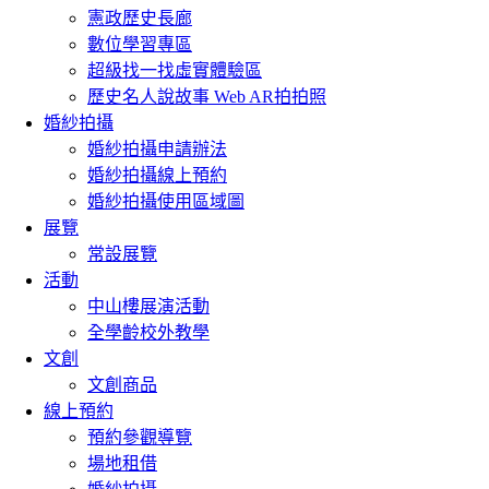
憲政歷史長廊
數位學習專區
超級找一找虛實體驗區
歷史名人說故事 Web AR拍拍照
婚紗拍攝
婚紗拍攝申請辦法
婚紗拍攝線上預約
婚紗拍攝使用區域圖
展覽
常設展覽
活動
中山樓展演活動
全學齡校外教學
文創
文創商品
線上預約
預約參觀導覽
場地租借