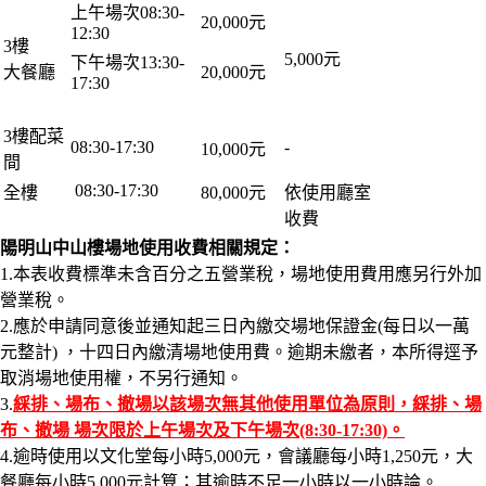
上午場次08:30-
20,000元
12:30
3樓
5,000元
下午場次13:30-
大餐廳
20,000元
17:30
3樓配菜
08:30-17:30
-
10,000元
間
08:30-17:30
全樓
80,000元
依使用廳室
收費
陽明山中山樓場地使用收費相關規定：
1.本表收費標準未含百分之五營業稅，場地使用費用應另行外加
營業稅。
2.應於申請同意後並通知起三日內繳交場地保證金(每日以一萬
元整計) ，十四日內繳清場地使用費。逾期未繳者，本所得逕予
取消場地使用權，不另行通知。
3.
綵排、場布、撤場以該場次無其他使用單位為原則，綵排、場
布、撤場 場次限於上午場次及下午場次(8:30-17:30)。
4.逾時使用以文化堂每小時5,000元，會議廳每小時1,250元，大
餐廳每小時5,000元計算；其逾時不足一小時以一小時論。