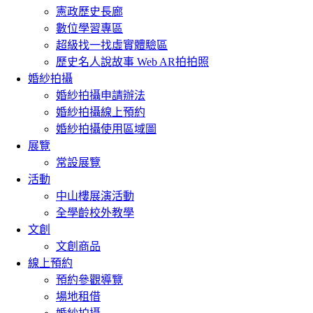
憲政歷史長廊
數位學習專區
超級找一找虛實體驗區
歷史名人說故事 Web AR拍拍照
婚紗拍攝
婚紗拍攝申請辦法
婚紗拍攝線上預約
婚紗拍攝使用區域圖
展覽
常設展覽
活動
中山樓展演活動
全學齡校外教學
文創
文創商品
線上預約
預約參觀導覽
場地租借