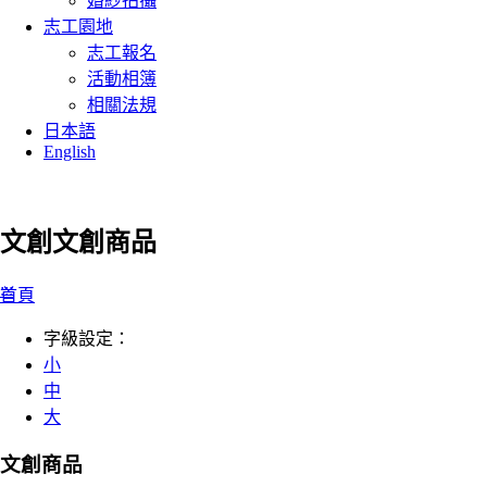
婚紗拍攝
志工園地
志工報名
活動相簿
相關法規
日本語
English
文創
文創商品
:::
首頁
字級設定：
小
中
大
文創商品