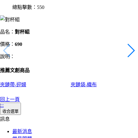
總點擊數：550
品名：
對杯組
價格：
690
說明：
推薦文創商品
夾鏈帶-迎婦
夾鏈袋-織布
回上一頁
:::
收合選單
訊息
最新消息