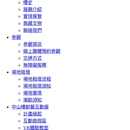
樓史
展廳介紹
實境導覽
典藏文物
聯絡我們
參觀
參觀資訊
線上團體預約參觀
交通方式
無障礙服務
場地租借
場地租借流程
場地租借須知
場地實境
場勘須知
中山樓創藝互動展
計畫緣起
互動遊戲區
VR體驗教室