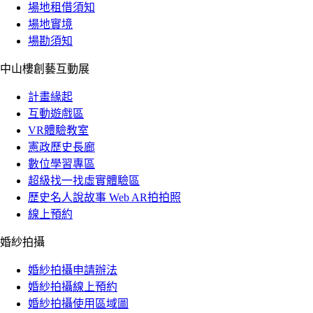
場地租借須知
場地實境
場勘須知
中山樓創藝互動展
計畫緣起
互動遊戲區
VR體驗教室
憲政歷史長廊
數位學習專區
超級找一找虛實體驗區
歷史名人說故事 Web AR拍拍照
線上預約
婚紗拍攝
婚紗拍攝申請辦法
婚紗拍攝線上預約
婚紗拍攝使用區域圖