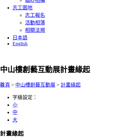
婚紗拍攝
志工園地
志工報名
活動相簿
相關法規
日本語
English
中山樓創藝互動展
計畫緣起
:::
首頁
>
中山樓創藝互動展
>
計畫緣起
字級設定：
小
中
大
計畫緣起