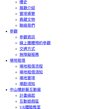
樓史
展廳介紹
實境導覽
典藏文物
聯絡我們
參觀
參觀資訊
線上團體預約參觀
交通方式
無障礙服務
場地租借
場地租借流程
場地租借須知
場地實境
場勘須知
中山樓創藝互動展
計畫緣起
互動遊戲區
VR體驗教室