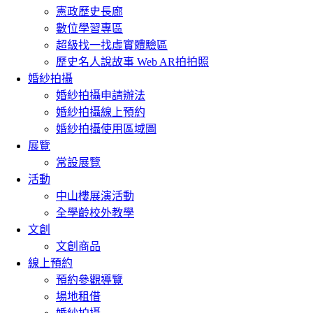
憲政歷史長廊
數位學習專區
超級找一找虛實體驗區
歷史名人說故事 Web AR拍拍照
婚紗拍攝
婚紗拍攝申請辦法
婚紗拍攝線上預約
婚紗拍攝使用區域圖
展覽
常設展覽
活動
中山樓展演活動
全學齡校外教學
文創
文創商品
線上預約
預約參觀導覽
場地租借