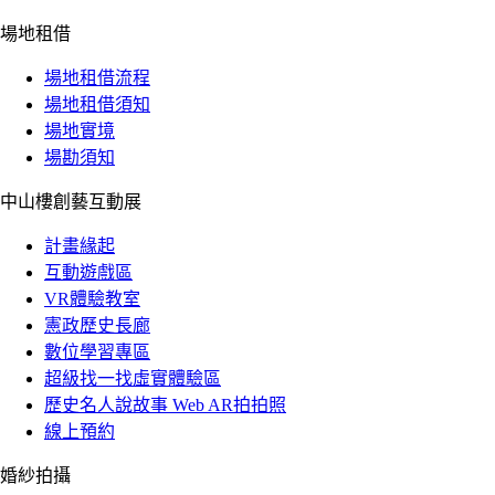
場地租借
場地租借流程
場地租借須知
場地實境
場勘須知
中山樓創藝互動展
計畫緣起
互動遊戲區
VR體驗教室
憲政歷史長廊
數位學習專區
超級找一找虛實體驗區
歷史名人說故事 Web AR拍拍照
線上預約
婚紗拍攝