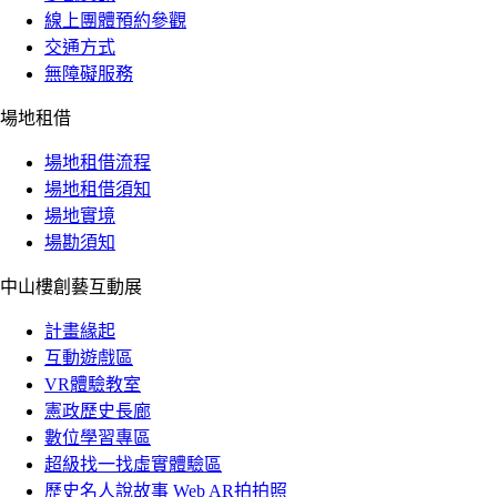
線上團體預約參觀
交通方式
無障礙服務
場地租借
場地租借流程
場地租借須知
場地實境
場勘須知
中山樓創藝互動展
計畫緣起
互動遊戲區
VR體驗教室
憲政歷史長廊
數位學習專區
超級找一找虛實體驗區
歷史名人說故事 Web AR拍拍照