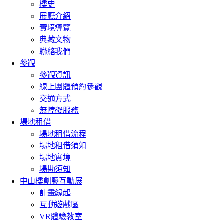
樓史
展廳介紹
實境導覽
典藏文物
聯絡我們
參觀
參觀資訊
線上團體預約參觀
交通方式
無障礙服務
場地租借
場地租借流程
場地租借須知
場地實境
場勘須知
中山樓創藝互動展
計畫緣起
互動遊戲區
VR體驗教室