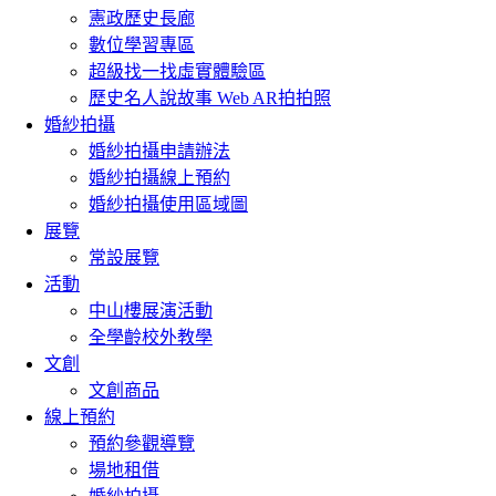
憲政歷史長廊
數位學習專區
超級找一找虛實體驗區
歷史名人說故事 Web AR拍拍照
婚紗拍攝
婚紗拍攝申請辦法
婚紗拍攝線上預約
婚紗拍攝使用區域圖
展覽
常設展覽
活動
中山樓展演活動
全學齡校外教學
文創
文創商品
線上預約
預約參觀導覽
場地租借