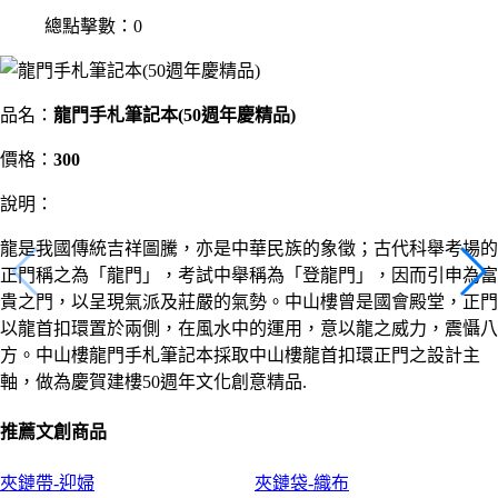
總點擊數：0
品名：
龍門手札筆記本(50週年慶精品)
價格：
300
說明：
龍是我國傳統吉祥圖騰，亦是中華民族的象徵；古代科舉考場的
正門稱之為「龍門」，考試中舉稱為「登龍門」，因而引申為富
貴之門，以呈現氣派及莊嚴的氣勢。中山樓曾是國會殿堂，正門
以龍首扣環置於兩側，在風水中的運用，意以龍之威力，震懾八
方。中山樓龍門手札筆記本採取中山樓龍首扣環正門之設計主
軸，做為慶賀建樓50週年文化創意精品.
推薦文創商品
夾鏈帶-迎婦
夾鏈袋-織布