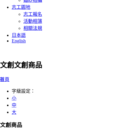
婚紗拍攝
志工園地
志工報名
活動相簿
相關法規
日本語
English
文創
文創商品
:::
首頁
字級設定：
小
中
大
文創商品