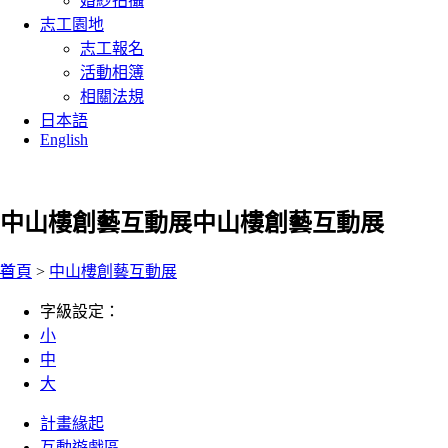
婚紗拍攝
志工園地
志工報名
活動相簿
相關法規
日本語
English
中山樓創藝互動展
中山樓創藝互動展
:::
首頁
>
中山樓創藝互動展
字級設定：
小
中
大
計畫緣起
互動遊戲區