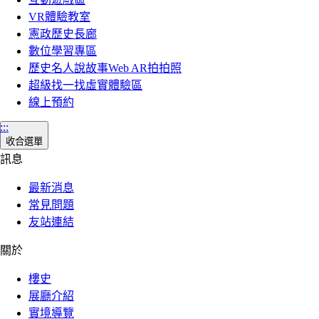
VR體驗教室
憲政歷史長廊
數位學習專區
歷史名人說故事Web AR拍拍照
超級找一找虛實體驗區
線上預約
:::
收合選單
訊息
最新消息
常見問題
友站連結
關於
樓史
展廳介紹
實境導覽