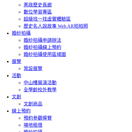
憲政歷史長廊
數位學習專區
超級找一找虛實體驗區
歷史名人說故事 Web AR拍拍照
婚紗拍攝
婚紗拍攝申請辦法
婚紗拍攝線上預約
婚紗拍攝使用區域圖
展覽
常設展覽
活動
中山樓展演活動
全學齡校外教學
文創
文創商品
線上預約
預約參觀導覽
場地租借