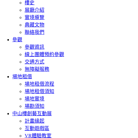
樓史
展廳介紹
實境導覽
典藏文物
聯絡我們
參觀
參觀資訊
線上團體預約參觀
交通方式
無障礙服務
場地租借
場地租借流程
場地租借須知
場地實境
場勘須知
中山樓創藝互動展
計畫緣起
互動遊戲區
VR體驗教室