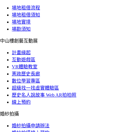
場地租借流程
場地租借須知
場地實境
場勘須知
中山樓創藝互動展
計畫緣起
互動遊戲區
VR體驗教室
憲政歷史長廊
數位學習專區
超級找一找虛實體驗區
歷史名人說故事 Web AR拍拍照
線上預約
婚紗拍攝
婚紗拍攝申請辦法