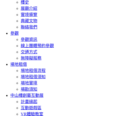
樓史
展廳介紹
實境導覽
典藏文物
聯絡我們
參觀
參觀資訊
線上團體預約參觀
交通方式
無障礙服務
場地租借
場地租借流程
場地租借須知
場地實境
場勘須知
中山樓創藝互動展
計畫緣起
互動遊戲區
VR體驗教室