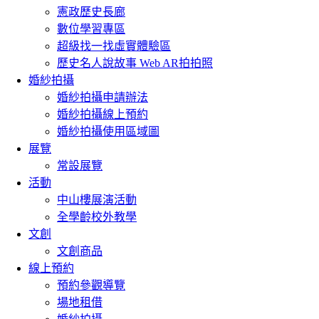
憲政歷史長廊
數位學習專區
超級找一找虛實體驗區
歷史名人說故事 Web AR拍拍照
婚紗拍攝
婚紗拍攝申請辦法
婚紗拍攝線上預約
婚紗拍攝使用區域圖
展覽
常設展覽
活動
中山樓展演活動
全學齡校外教學
文創
文創商品
線上預約
預約參觀導覽
場地租借