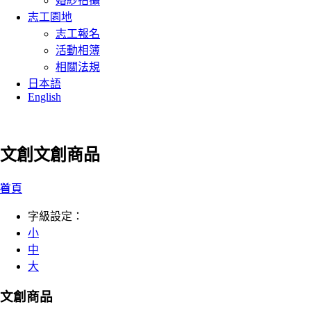
婚紗拍攝
志工園地
志工報名
活動相簿
相關法規
日本語
English
文創
文創商品
:::
首頁
字級設定：
小
中
大
文創商品