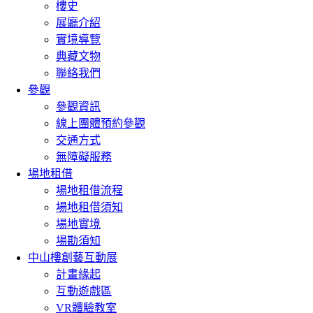
樓史
展廳介紹
實境導覽
典藏文物
聯絡我們
參觀
參觀資訊
線上團體預約參觀
交通方式
無障礙服務
場地租借
場地租借流程
場地租借須知
場地實境
場勘須知
中山樓創藝互動展
計畫緣起
互動遊戲區
VR體驗教室