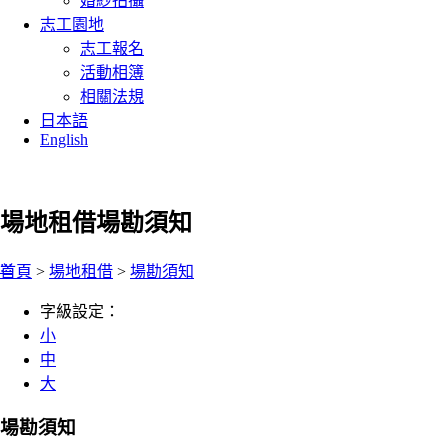
婚紗拍攝
志工園地
志工報名
活動相簿
相關法規
日本語
English
場地租借
場勘須知
:::
首頁
>
場地租借
>
場勘須知
字級設定：
小
中
大
場勘須知