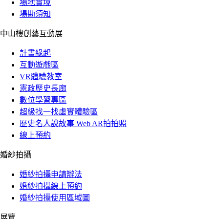
場地實境
場勘須知
中山樓創藝互動展
計畫緣起
互動遊戲區
VR體驗教室
憲政歷史長廊
數位學習專區
超級找一找虛實體驗區
歷史名人說故事 Web AR拍拍照
線上預約
婚紗拍攝
婚紗拍攝申請辦法
婚紗拍攝線上預約
婚紗拍攝使用區域圖
展覽