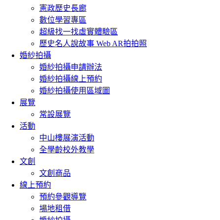
憲政歷史長廊
數位學習專區
超級找一找虛實體驗區
歷史名人說故事 Web AR拍拍照
婚紗拍攝
婚紗拍攝申請辦法
婚紗拍攝線上預約
婚紗拍攝使用區域圖
展覽
常設展覽
活動
中山樓展演活動
全學齡校外教學
文創
文創商品
線上預約
預約參觀導覽
場地租借