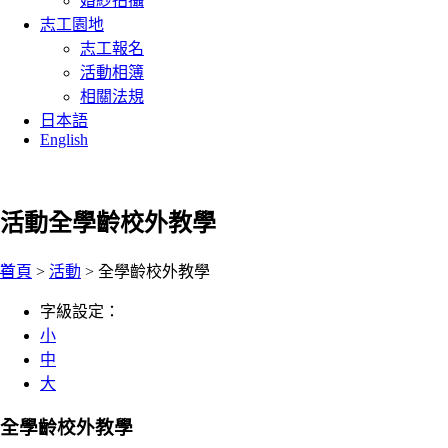
婚紗拍攝
志工園地
志工報名
活動相簿
相關法規
日本語
English
活動
全學齡校外教學
:::
首頁
>
活動
> 全學齡校外教學
字級設定：
小
中
大
全學齡校外教學