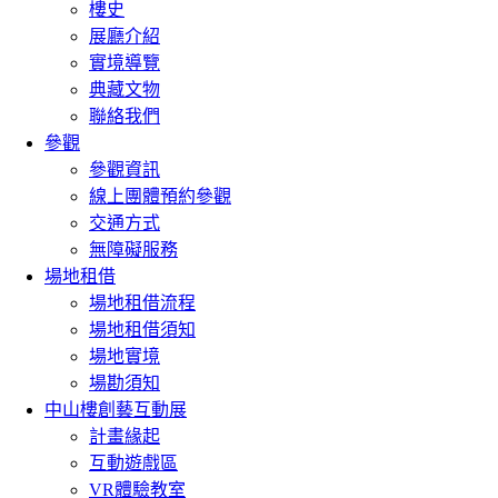
樓史
展廳介紹
實境導覽
典藏文物
聯絡我們
參觀
參觀資訊
線上團體預約參觀
交通方式
無障礙服務
場地租借
場地租借流程
場地租借須知
場地實境
場勘須知
中山樓創藝互動展
計畫緣起
互動遊戲區
VR體驗教室