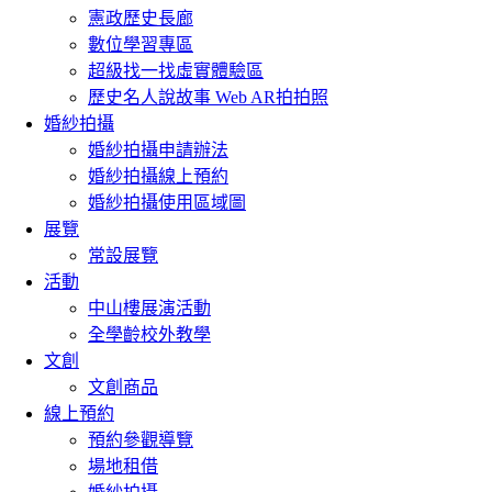
憲政歷史長廊
數位學習專區
超級找一找虛實體驗區
歷史名人說故事 Web AR拍拍照
婚紗拍攝
婚紗拍攝申請辦法
婚紗拍攝線上預約
婚紗拍攝使用區域圖
展覽
常設展覽
活動
中山樓展演活動
全學齡校外教學
文創
文創商品
線上預約
預約參觀導覽
場地租借