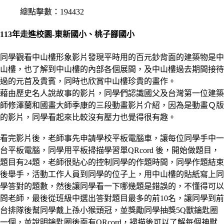
總點擊數：194432
113年走進校園-東新國小、桃子腳國小
同學觀看中山樓形象影片發現平時用的百元鈔背面的建築物是中
山樓，也了解到中山樓的內部各個展間，及中山樓過去期間接待
過的元首及貴賓，同時也欣賞中山樓珍貴的畫作。
藉由歷史名人說故事的影片，同學們認識國父及台灣第一位建築
師修澤蘭和國畫大師季康的三段動畫影片介紹，因為是動畫Ｑ版
的影片，同學看起來比較沒有壓力也覺得很有趣。
看完影片後，老師事先申請學校平板電腦車，讓每位同學手中一
台平板電腦，同學用平板掃描學習單QRcord 後，開始做題目，
題目有24題，老師很貼心的控制同學的作題時間，同學作題結束
後舉手，活動工作人員到同學的位子上，用中山樓的貼紙寫上同
學答對的題數，然後讓同學看一下哪幾題是錯誤的，不懂得可以
問老師，最後從班級中選出答對題目最多的前10名，讓同學到前
台排隊後幫同學戴上孫小猴頭冠，並獎勵同學抽獎5Q獸鑰匙圈
一個，並說明鑰匙圈後面有QRcord，掃描後可以了解每個神獸