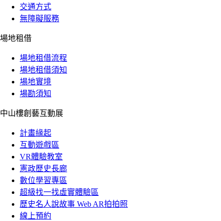
交通方式
無障礙服務
場地租借
場地租借流程
場地租借須知
場地實境
場勘須知
中山樓創藝互動展
計畫緣起
互動遊戲區
VR體驗教室
憲政歷史長廊
數位學習專區
超級找一找虛實體驗區
歷史名人說故事 Web AR拍拍照
線上預約