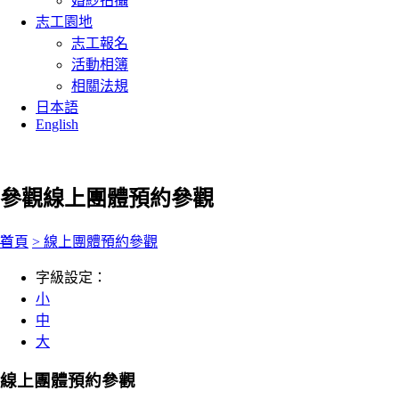
婚紗拍攝
志工園地
志工報名
活動相簿
相關法規
日本語
English
參觀
線上團體預約參觀
:::
首頁
> 線上團體預約參觀
字級設定：
小
中
大
線上團體預約參觀