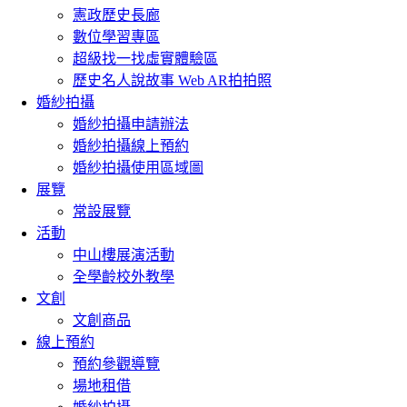
憲政歷史長廊
數位學習專區
超級找一找虛實體驗區
歷史名人說故事 Web AR拍拍照
婚紗拍攝
婚紗拍攝申請辦法
婚紗拍攝線上預約
婚紗拍攝使用區域圖
展覽
常設展覽
活動
中山樓展演活動
全學齡校外教學
文創
文創商品
線上預約
預約參觀導覽
場地租借