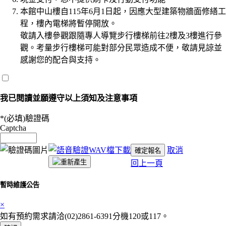
本館中山樓自115年6月1日起，因應大型建築物牆面修繕工
程，樓內電梯將暫停開放。
敬請入樓參觀跟隨專人導覽步行樓梯前往2樓及3樓進行參
觀。考量步行樓梯可能對部分民眾造成不便，敬請見諒並
感謝您的配合與支持。
我已閱讀並願遵守以上須知及注意事項
*(必填)
驗證碼
Captcha
取消
確定報名
回上一頁
暫時維護公告
×
如有預約需求請洽(02)2861-6391分機120或117。