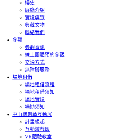
樓史
展廳介紹
實境導覽
典藏文物
聯絡我們
參觀
參觀資訊
線上團體預約參觀
交通方式
無障礙服務
場地租借
場地租借流程
場地租借須知
場地實境
場勘須知
中山樓創藝互動展
計畫緣起
互動遊戲區
VR體驗教室