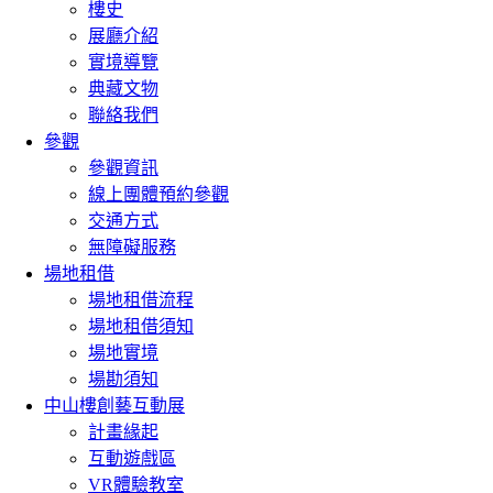
樓史
展廳介紹
實境導覽
典藏文物
聯絡我們
參觀
參觀資訊
線上團體預約參觀
交通方式
無障礙服務
場地租借
場地租借流程
場地租借須知
場地實境
場勘須知
中山樓創藝互動展
計畫緣起
互動遊戲區
VR體驗教室