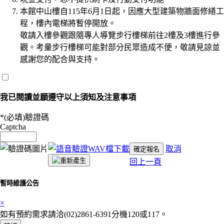
本館中山樓自115年6月1日起，因應大型建築物牆面修繕工
程，樓內電梯將暫停開放。
敬請入樓參觀跟隨專人導覽步行樓梯前往2樓及3樓進行參
觀。考量步行樓梯可能對部分民眾造成不便，敬請見諒並
感謝您的配合與支持。
我已閱讀並願遵守以上須知及注意事項
*(必填)
驗證碼
Captcha
取消
確定報名
回上一頁
暫時維護公告
×
如有預約需求請洽(02)2861-6391分機120或117。