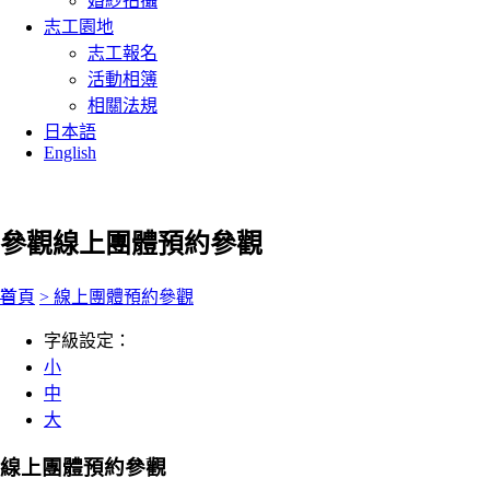
婚紗拍攝
志工園地
志工報名
活動相簿
相關法規
日本語
English
參觀
線上團體預約參觀
:::
首頁
> 線上團體預約參觀
字級設定：
小
中
大
線上團體預約參觀