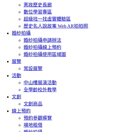
憲政歷史長廊
數位學習專區
超級找一找虛實體驗區
歷史名人說故事 Web AR拍拍照
婚紗拍攝
婚紗拍攝申請辦法
婚紗拍攝線上預約
婚紗拍攝使用區域圖
展覽
常設展覽
活動
中山樓展演活動
全學齡校外教學
文創
文創商品
線上預約
預約參觀導覽
場地租借