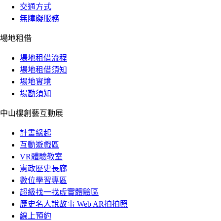
交通方式
無障礙服務
場地租借
場地租借流程
場地租借須知
場地實境
場勘須知
中山樓創藝互動展
計畫緣起
互動遊戲區
VR體驗教室
憲政歷史長廊
數位學習專區
超級找一找虛實體驗區
歷史名人說故事 Web AR拍拍照
線上預約