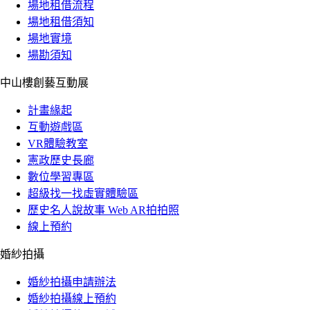
場地租借流程
場地租借須知
場地實境
場勘須知
中山樓創藝互動展
計畫緣起
互動遊戲區
VR體驗教室
憲政歷史長廊
數位學習專區
超級找一找虛實體驗區
歷史名人說故事 Web AR拍拍照
線上預約
婚紗拍攝
婚紗拍攝申請辦法
婚紗拍攝線上預約