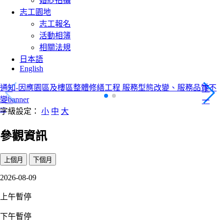
婚紗拍攝
志工園地
志工報名
活動相簿
相關法規
日本語
English
按讚加入粉絲頁banner
上
下
一
一
:::
字級設定：
小
中
大
項
項
參觀資訊
上個月
下個月
2026-08-09
上午暫停
下午暫停