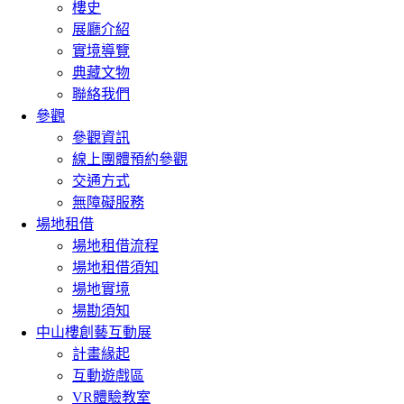
樓史
展廳介紹
實境導覽
典藏文物
聯絡我們
參觀
參觀資訊
線上團體預約參觀
交通方式
無障礙服務
場地租借
場地租借流程
場地租借須知
場地實境
場勘須知
中山樓創藝互動展
計畫緣起
互動遊戲區
VR體驗教室