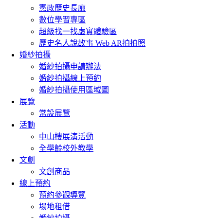
憲政歷史長廊
數位學習專區
超級找一找虛實體驗區
歷史名人說故事 Web AR拍拍照
婚紗拍攝
婚紗拍攝申請辦法
婚紗拍攝線上預約
婚紗拍攝使用區域圖
展覽
常設展覽
活動
中山樓展演活動
全學齡校外教學
文創
文創商品
線上預約
預約參觀導覽
場地租借