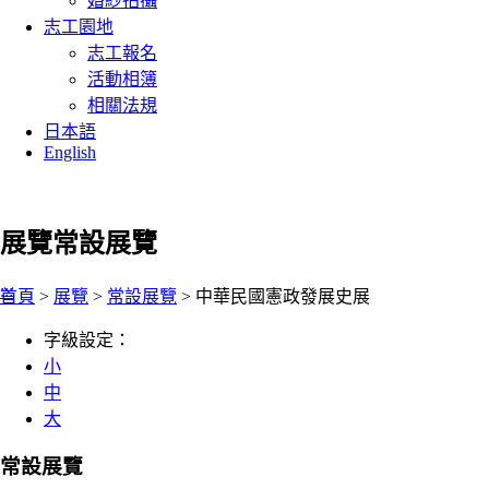
婚紗拍攝
志工園地
志工報名
活動相簿
相關法規
日本語
English
展覽
常設展覽
:::
首頁
>
展覽
>
常設展覽
> 中華民國憲政發展史展
字級設定：
小
中
大
常設展覽