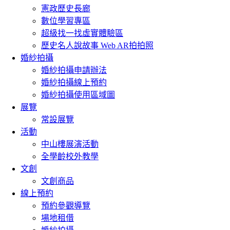
憲政歷史長廊
數位學習專區
超級找一找虛實體驗區
歷史名人說故事 Web AR拍拍照
婚紗拍攝
婚紗拍攝申請辦法
婚紗拍攝線上預約
婚紗拍攝使用區域圖
展覽
常設展覽
活動
中山樓展演活動
全學齡校外教學
文創
文創商品
線上預約
預約參觀導覽
場地租借