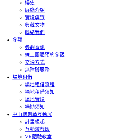
樓史
展廳介紹
實境導覽
典藏文物
聯絡我們
參觀
參觀資訊
線上團體預約參觀
交通方式
無障礙服務
場地租借
場地租借流程
場地租借須知
場地實境
場勘須知
中山樓創藝互動展
計畫緣起
互動遊戲區
VR體驗教室