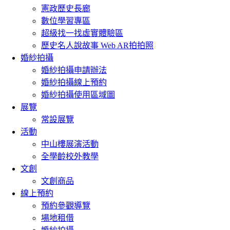
憲政歷史長廊
數位學習專區
超級找一找虛實體驗區
歷史名人說故事 Web AR拍拍照
婚紗拍攝
婚紗拍攝申請辦法
婚紗拍攝線上預約
婚紗拍攝使用區域圖
展覽
常設展覽
活動
中山樓展演活動
全學齡校外教學
文創
文創商品
線上預約
預約參觀導覽
場地租借