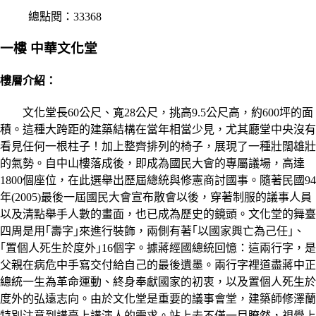
總點閱：33368
一樓 中華文化堂
樓層介紹：
文化堂長60公尺、寬28公尺，挑高9.5公尺高，約600坪的面
積。這種大跨距的建築結構在當年相當少見，尤其廳堂中央沒有
看見任何一根柱子！加上整齊排列的椅子，展現了一種壯闊雄壯
的氣勢。自中山樓落成後，即成為國民大會的專屬議場，高達
1800個座位，在此選舉出歷屆總統與修憲商討國事。隨著民國94
年(2005)最後一屆國民大會宣布散會以後，穿著制服的議事人員
以及清點舉手人數的畫面，也已成為歷史的鏡頭。文化堂的舞臺
四周是用｢壽字｣來進行裝飾，兩側有著｢以國家興亡為己任｣、
｢置個人死生於度外｣16個字。據蔣經國總統回憶：這兩行字，是
父親在病危中手寫交付給自己的最後遺墨。兩行字裡道盡蔣中正
總統一生為革命運動、終身奉獻國家的初衷，以及置個人死生於
度外的弘遠志向。由於文化堂是重要的議事會堂，建築師修澤蘭
特別注意到講臺上講演人的需求。站上去不僅一目瞭然，視覺上