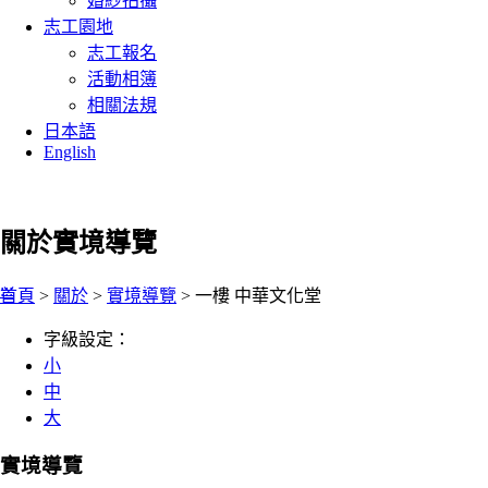
婚紗拍攝
志工園地
志工報名
活動相簿
相關法規
日本語
English
關於
實境導覽
:::
首頁
>
關於
>
實境導覽
> 一樓 中華文化堂
字級設定：
小
中
大
實境導覽