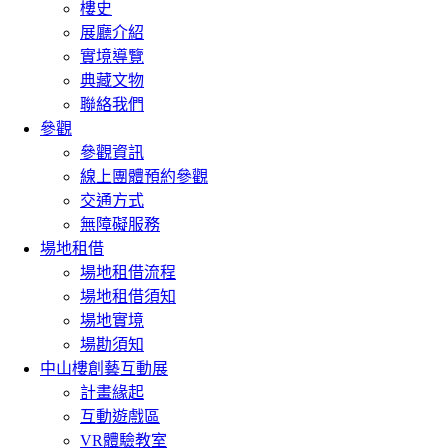
樓史
展廳介紹
實境導覽
典藏文物
聯絡我們
參觀
參觀資訊
線上團體預約參觀
交通方式
無障礙服務
場地租借
場地租借流程
場地租借須知
場地實境
場勘須知
中山樓創藝互動展
計畫緣起
互動遊戲區
VR體驗教室