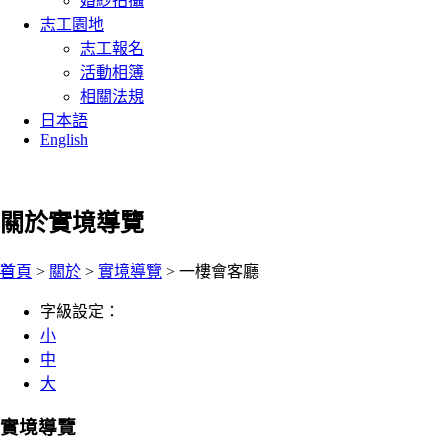
婚紗拍攝
志工園地
志工報名
活動相簿
相關法規
日本語
English
關於
實境導覽
:::
首頁
>
關於
>
實境導覽
> 一樓會客廳
字級設定：
小
中
大
實境導覽