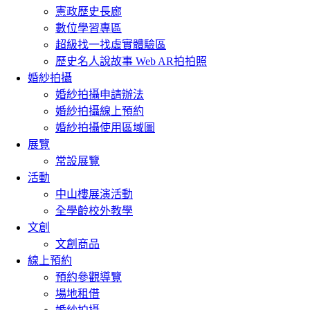
憲政歷史長廊
數位學習專區
超級找一找虛實體驗區
歷史名人說故事 Web AR拍拍照
婚紗拍攝
婚紗拍攝申請辦法
婚紗拍攝線上預約
婚紗拍攝使用區域圖
展覽
常設展覽
活動
中山樓展演活動
全學齡校外教學
文創
文創商品
線上預約
預約參觀導覽
場地租借