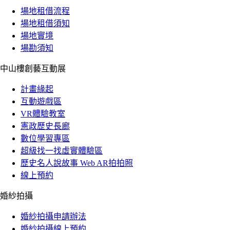
場地租借流程
場地租借須知
場地實境
場勘須知
中山樓創藝互動展
計畫緣起
互動遊戲區
VR體驗教室
憲政歷史長廊
數位學習專區
超級找一找虛實體驗區
歷史名人說故事 Web AR拍拍照
線上預約
婚紗拍攝
婚紗拍攝申請辦法
婚紗拍攝線上預約