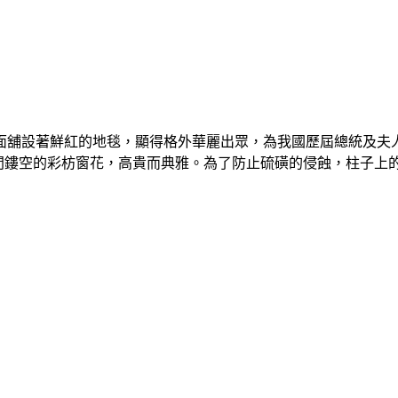
面舖設著鮮紅的地毯，顯得格外華麗出眾，為我國歷屆總統及夫
間鏤空的彩枋窗花，高貴而典雅。為了防止硫磺的侵蝕，柱子上