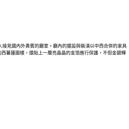
人接見國內外貴賓的廳室。廳內的擺設與裝潢以中西合併的家具
的西蕃蓮圖樣，還貼上一層亮晶晶的金箔進行保護，不但金碧輝