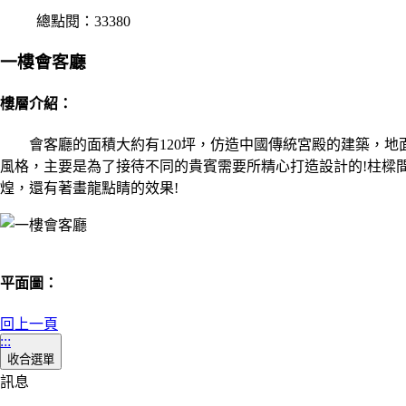
總點閱：33380
一樓會客廳
樓層介紹：
會客廳的面積大約有120坪，仿造中國傳統宮殿的建築，地
風格，主要是為了接待不同的貴賓需要所精心打造設計的!柱樑
煌，還有著畫龍點睛的效果!
平面圖：
回上一頁
:::
收合選單
訊息