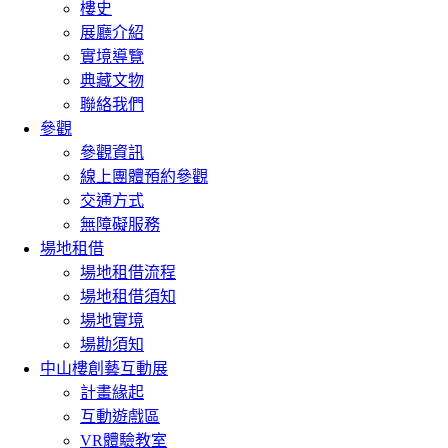
樓史
展廳介紹
實境導覽
典藏文物
聯絡我們
參觀
參觀資訊
線上團體預約參觀
交通方式
無障礙服務
場地租借
場地租借流程
場地租借須知
場地實境
場勘須知
中山樓創藝互動展
計畫緣起
互動遊戲區
VR體驗教室