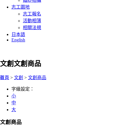
婚紗拍攝
志工園地
志工報名
活動相簿
相關法規
日本語
English
文創
文創商品
:::
首頁
>
文創
>
文創商品
字級設定：
小
中
大
文創商品