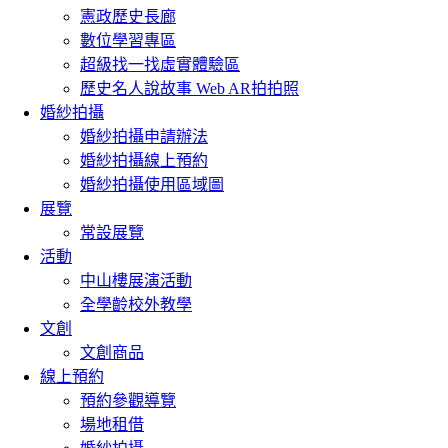
憲政歷史長廊
數位學習專區
超級找一找虛實體驗區
歷史名人說故事 Web AR拍拍照
婚紗拍攝
婚紗拍攝申請辦法
婚紗拍攝線上預約
婚紗拍攝使用區域圖
展覽
常設展覽
活動
中山樓展演活動
全學齡校外教學
文創
文創商品
線上預約
預約參觀導覽
場地租借