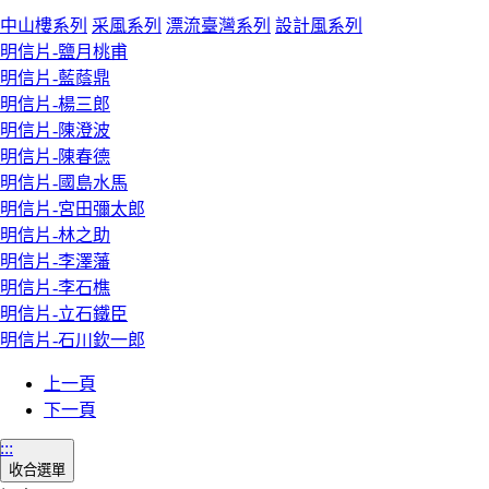
中山樓系列
采風系列
漂流臺灣系列
設計風系列
明信片-鹽月桃甫
明信片-藍蔭鼎
明信片-楊三郎
明信片-陳澄波
明信片-陳春德
明信片-國島水馬
明信片-宮田彌太郎
明信片-林之助
明信片-李澤藩
明信片-李石樵
明信片-立石鐵臣
明信片-石川欽一郎
上一頁
下一頁
:::
收合選單