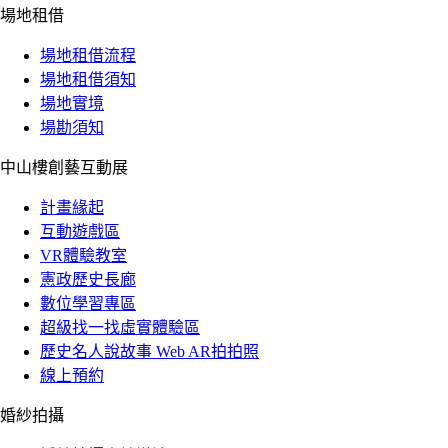
場地租借
場地租借流程
場地租借須知
場地實境
場勘須知
中山樓創藝互動展
計畫緣起
互動遊戲區
VR體驗教室
憲政歷史長廊
數位學習專區
超級找一找虛實體驗區
歷史名人說故事 Web AR拍拍照
線上預約
婚紗拍攝