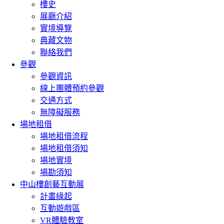
樓史
展廳介紹
實境導覽
典藏文物
聯絡我們
參觀
參觀資訊
線上團體預約參觀
交通方式
無障礙服務
場地租借
場地租借流程
場地租借須知
場地實境
場勘須知
中山樓創藝互動展
計畫緣起
互動遊戲區
VR體驗教室