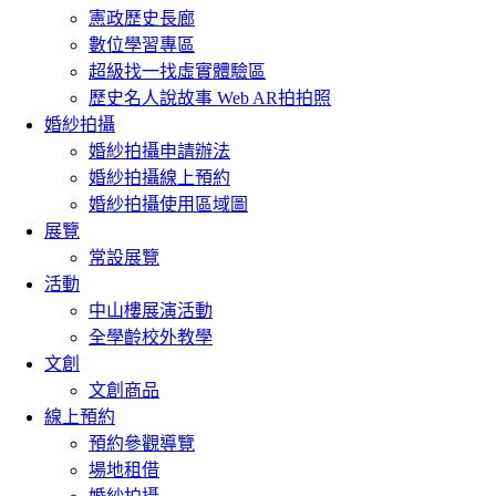
憲政歷史長廊
數位學習專區
超級找一找虛實體驗區
歷史名人說故事 Web AR拍拍照
婚紗拍攝
婚紗拍攝申請辦法
婚紗拍攝線上預約
婚紗拍攝使用區域圖
展覽
常設展覽
活動
中山樓展演活動
全學齡校外教學
文創
文創商品
線上預約
預約參觀導覽
場地租借