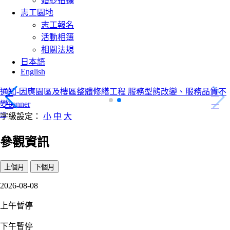
婚紗拍攝
志工園地
志工報名
活動相簿
相關法規
日本語
English
按讚加入粉絲頁banner
上
下
一
一
:::
字級設定：
小
中
大
項
項
參觀資訊
上個月
下個月
2026-08-08
上午暫停
下午暫停