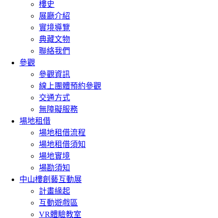
樓史
展廳介紹
實境導覽
典藏文物
聯絡我們
參觀
參觀資訊
線上團體預約參觀
交通方式
無障礙服務
場地租借
場地租借流程
場地租借須知
場地實境
場勘須知
中山樓創藝互動展
計畫緣起
互動遊戲區
VR體驗教室