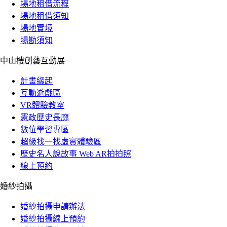
場地租借流程
場地租借須知
場地實境
場勘須知
中山樓創藝互動展
計畫緣起
互動遊戲區
VR體驗教室
憲政歷史長廊
數位學習專區
超級找一找虛實體驗區
歷史名人說故事 Web AR拍拍照
線上預約
婚紗拍攝
婚紗拍攝申請辦法
婚紗拍攝線上預約