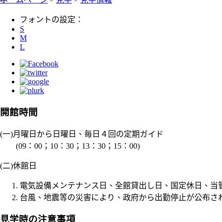
フォントの設定：
S
M
L
開館時間
(一)月曜日から日曜日、毎日４回の定期ガイド
(09：00；10：30；13：30；15：00)
(二)休館日
電気設備メンテナンス日、全館貸出し日、国定休日、当
台風、地震等の災害により、政府から出勤停止が公布さ
見学時の注意事項