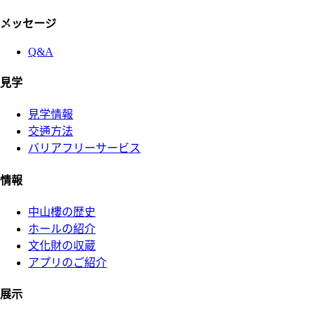
:::
メッセージ
Q&A
見学
見学情報
交通方法
バリアフリーサービス
情報
中山樓の歴史
ホールの紹介
文化財の収蔵
アプリのご紹介
展示