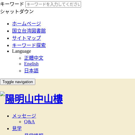
キーワード
シャットダウン
:::
ホームページ
国立台湾図書館
サイトマップ
キーワード探索
Language
正體中文
English
日本語
Toggle navigation
メッセージ
Q&A
見学