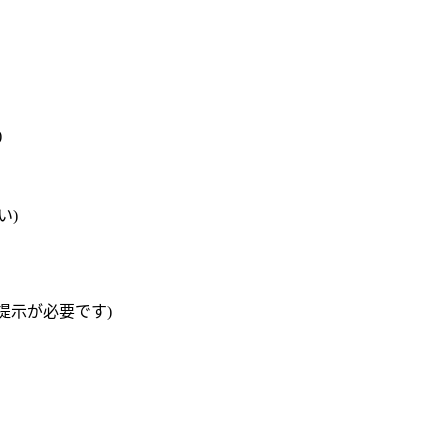
)
い)
提示が必要です)