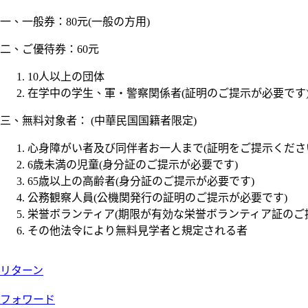
一、一般券：80元(一般の方用)
二、ご優待券：60元
10人以上の団体
在学中の学生、軍・警察関係者(証明のご提示が必要です
三、無料対象者： (中華民国国籍者限定)
心身障がい者及び同伴者お一人まで(証明をご提示くださ
6歳未満の児童(身分証のご提示が必要です)
65歳以上の高齢者(身分証のご提示が必要です)
公務観察人員(公機関発行の証明のご提示が必要です)
栄誉ボランティア(期限が有効な栄誉ボランティア証のご
その他法令により無料見学者と規定される者
リターン
フォワード