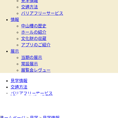
見学情報
交通方法
バリアフリーサービス
情報
中山樓の歴史
ホールの紹介
文化財の収蔵
アプリのご紹介
展示
当期の展示
常設展示
展覧会レヴュー
見学情報
交通方法
バリアフリーサービス
見学情報
:::
ホームページ
>
見学
>
見学情報