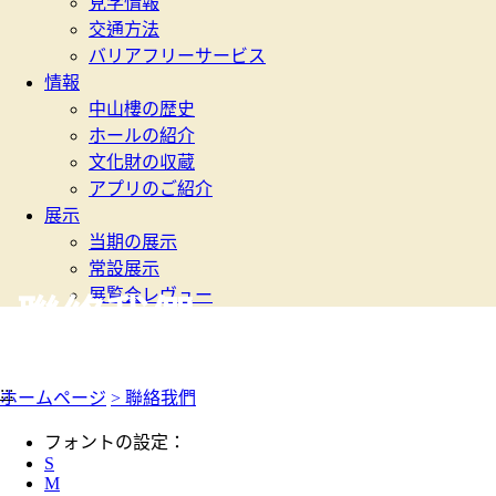
見学情報
交通方法
バリアフリーサービス
情報
中山樓の歴史
ホールの紹介
文化財の収蔵
アプリのご紹介
展示
当期の展示
常設展示
展覧会レヴュー
聯絡我們
:::
ホームページ
> 聯絡我們
フォントの設定：
S
M