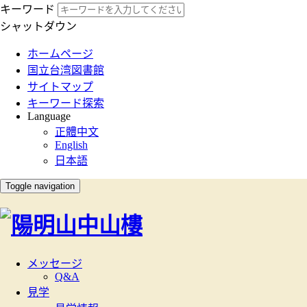
キーワード
シャットダウン
:::
ホームページ
国立台湾図書館
サイトマップ
キーワード探索
Language
正體中文
English
日本語
Toggle navigation
メッセージ
Q&A
見学