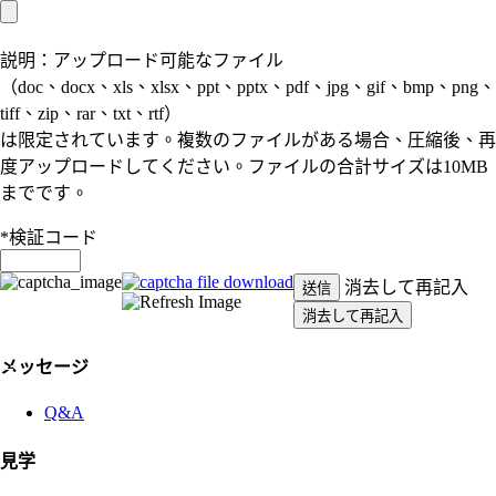
説明：アップロード可能なファイル
（doc、docx、xls、xlsx、ppt、pptx、pdf、jpg、gif、bmp、png、
tiff、zip、rar、txt、rtf）
は限定されています。複数のファイルがある場合、圧縮後、再
度アップロードしてください。ファイルの合計サイズは10MB
までです。
*
検証コード
消去して再記入
送信
:::
メッセージ
Q&A
見学