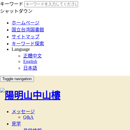
キーワード
シャットダウン
:::
ホームページ
国立台湾図書館
サイトマップ
キーワード探索
Language
正體中文
English
日本語
Toggle navigation
メッセージ
Q&A
見学