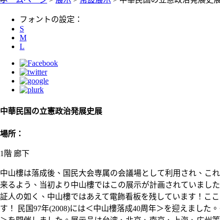
フォントの設定：
S
M
L
中華民国の立憲政治発展史展
場所：
1階 廊下
中山樓は落成後、国民大会専属の会議場として利用され、これ
来るよう、当初より中山樓ではこの展示が計画されていました
証人の如く、中山樓ではあえて電飾看板を残しています！ここ
す！ 民国97年(2008)には＜中山樓落成40周年＞を迎え