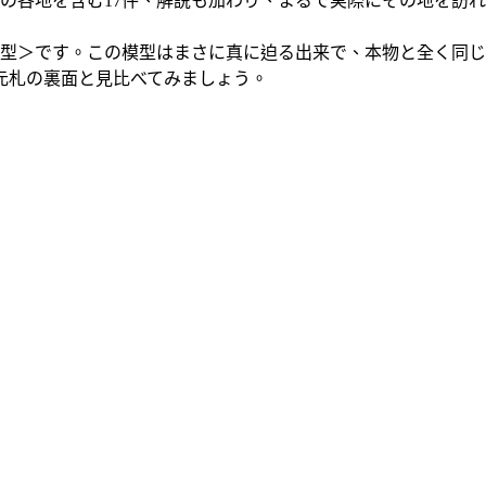
の各地を含む17件、解説も加わり、まるで実際にその地を訪
型＞です。この模型はまさに真に迫る出来で、本物と全く同じ
元札の裏面と見比べてみましょう。