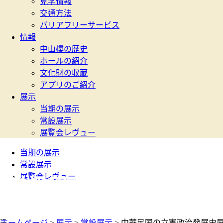
見学情報
交通方法
バリアフリーサービス
情報
中山樓の歴史
ホールの紹介
文化財の収蔵
アプリのご紹介
展示
当期の展示
常設展示
展覧会レヴュー
当期の展示
常設展示
展覧会レヴュー
常設展示
:::
ホームページ
>
展示
>
常設展示
> 中華民国の立憲政治発展史