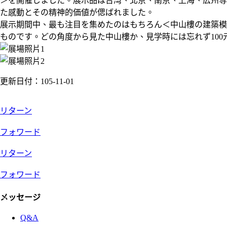
＞を開催しました。展示品は台湾、北京、南京、上海、広州等
た感動とその精神的価値が偲ばれました。
展示期間中、最も注目を集めたのはもちろん＜中山樓の建築模
ものです。どの角度から見た中山樓か、見学時には忘れず100
更新日付：105-11-01
リターン
フォワード
リターン
フォワード
:::
メッセージ
Q&A