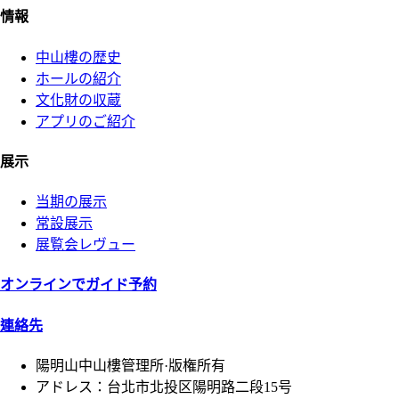
情報
中山樓の歴史
ホールの紹介
文化財の収蔵
アプリのご紹介
展示
当期の展示
常設展示
展覧会レヴュー
オンラインでガイド予約
連絡先
陽明山中山樓管理所·版権所有
アドレス：台北市北投区陽明路二段15号