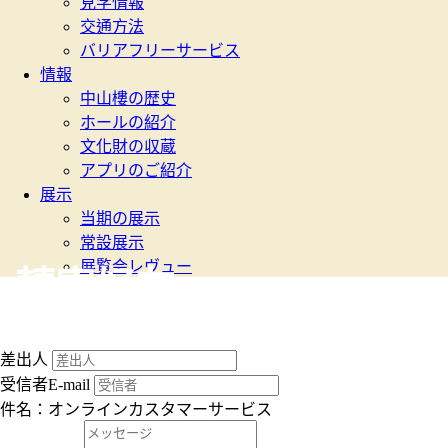
見学情報
交通方法
バリアフリーサービス
情報
中山樓の歴史
ホールの紹介
文化財の収蔵
アプリのご紹介
展示
当期の展示
常設展示
展覧会レヴュー
轉寄好友
差出人
受信者E-mail
件名：オンラインカスタマーサービス