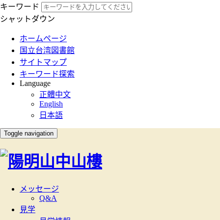
キーワード
シャットダウン
:::
ホームページ
国立台湾図書館
サイトマップ
キーワード探索
Language
正體中文
English
日本語
Toggle navigation
メッセージ
Q&A
見学