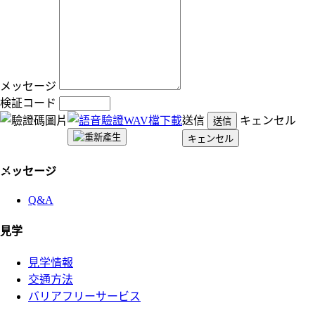
メッセージ
検証コード
送信
キェンセル
:::
メッセージ
Q&A
見学
見学情報
交通方法
バリアフリーサービス