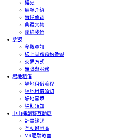
樓史
展廳介紹
實境導覽
典藏文物
聯絡我們
參觀
參觀資訊
線上團體預約參觀
交通方式
無障礙服務
場地租借
場地租借流程
場地租借須知
場地實境
場勘須知
中山樓創藝互動展
計畫緣起
互動遊戲區
VR體驗教室