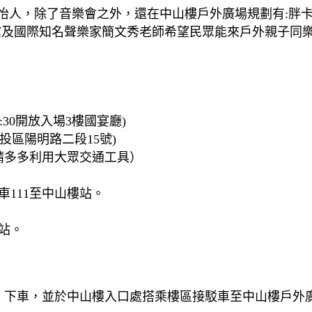
怡人，除了音樂會之外，還在中山樓戶外廣場規劃有:胖
館及國際知名聲樂家簡文秀老師希望民眾能來戶外親子同
、13:30開放入場3樓國宴廳)
投區陽明路二段15號)
請多多利用大眾交通工具）
111至中山樓站。
站。
」下車，並於中山樓入口處搭乘樓區接駁車至中山樓戶外