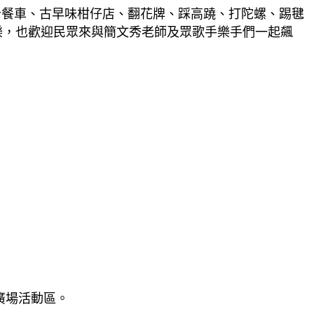
卡餐車、古早味柑仔店、翻花牌、踩高蹺、打陀螺、踢毽
樂，也歡迎民眾來與簡文秀老師及眾歌手樂手們一起飆
廣場活動區。