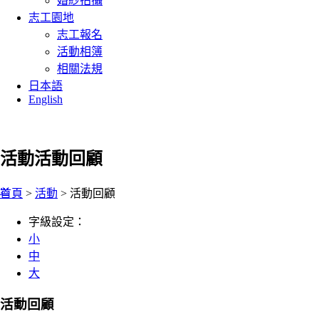
婚紗拍攝
志工園地
志工報名
活動相簿
相關法規
日本語
English
活動
活動回顧
:::
首頁
>
活動
> 活動回顧
字級設定：
小
中
大
活動回顧