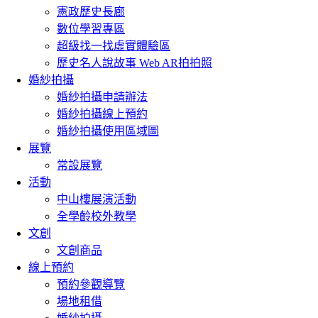
憲政歷史長廊
數位學習專區
超級找一找虛實體驗區
歷史名人說故事 Web AR拍拍照
婚紗拍攝
婚紗拍攝申請辦法
婚紗拍攝線上預約
婚紗拍攝使用區域圖
展覽
常設展覽
活動
中山樓展演活動
全學齡校外教學
文創
文創商品
線上預約
預約參觀導覽
場地租借