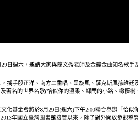
)月29日週六，邀請大家與簡文秀老師及金鐘金曲知名歌
，攜手殷正洋、南方二重唱、黑旋風、薩克斯風孫維廷及
及著名的世界名歌(恰似你的溫柔、鄉間的小路、橄欖樹
基金會將於8月29日(週六)下午2:00聯合舉辦「恰似
2013年國立臺灣圖書館接管以來，除了對外開放參觀導