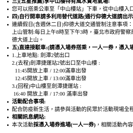
三)(五星推薦)享中山樓特有風水寶地氣場:
您可以搭乘公車至「中山樓站」下車，從中山樓入口
四)自行開車請多利用替代道路(通行仰德大道請出
連續假日(含週休二日)仰德大道交通管制注意事項：
上山管制:每日上午8時至下午3時，臺北市政府警
德大道上山。
五)直達接駁車:(請憑入場券搭乘，一人一券，憑入
1.上車地點: 劍潭2號出口
2.(去程)劍潭捷運站2號出口至中山樓 :
11:45開放上車 / 12:00滿車出發
12:45開放上車 / 13:00滿車出發
3.(回程)中山樓至劍潭捷運站 :
16:40 開放上車 / 17:00 滿車出發
活動配合事項:
配合防疫新生活，請參與活動的民眾於活動現場全程
相關訊息網站:
本次活動
採憑入場券進場(一人一券)
，相關活動內容請參閱