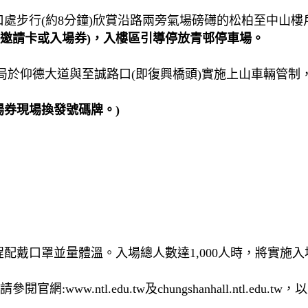
處步行(約8分鐘)欣賞沿路兩旁氣場磅礡的松柏至中山樓
示邀請卡或入場券)，入樓區引導停放青邨停車場。
察局於仰德大道與至誠路口(即復興橋頭)實施上山車輛管
場券現場換發號碼牌。)
配戴口罩並量體溫。入場總人數達1,000人時，將實施
官網:www.ntl.edu.tw及chungshanhall.ntl.e