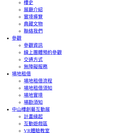
樓史
展廳介紹
實境導覽
典藏文物
聯絡我們
參觀
參觀資訊
線上團體預約參觀
交通方式
無障礙服務
場地租借
場地租借流程
場地租借須知
場地實境
場勘須知
中山樓創藝互動展
計畫緣起
互動遊戲區
VR體驗教室