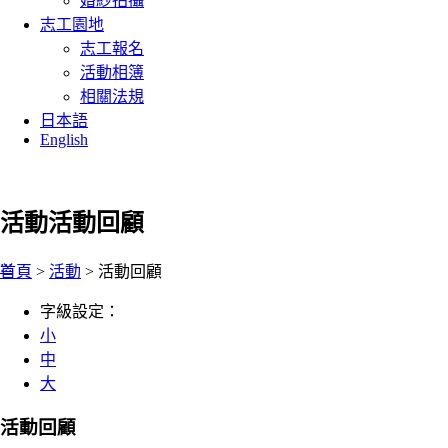
婚紗拍攝
志工園地
志工報名
活動相簿
相關法規
日本語
English
活動
活動回顧
:::
首頁
>
活動
> 活動回顧
字級設定：
小
中
大
活動回顧