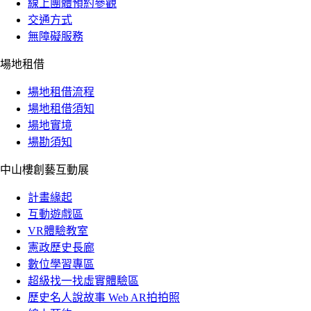
線上團體預約參觀
交通方式
無障礙服務
場地租借
場地租借流程
場地租借須知
場地實境
場勘須知
中山樓創藝互動展
計畫緣起
互動遊戲區
VR體驗教室
憲政歷史長廊
數位學習專區
超級找一找虛實體驗區
歷史名人說故事 Web AR拍拍照