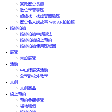
憲政歷史長廊
數位學習專區
超級找一找虛實體驗區
歷史名人說故事 Web AR拍拍照
婚紗拍攝
婚紗拍攝申請辦法
婚紗拍攝線上預約
婚紗拍攝使用區域圖
展覽
常設展覽
活動
中山樓展演活動
全學齡校外教學
文創
文創商品
線上預約
預約參觀導覽
場地租借